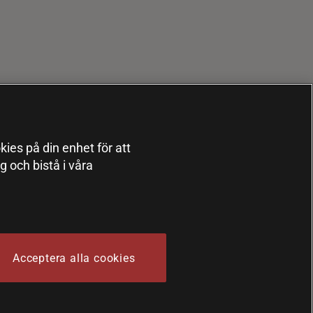
kies på din enhet för att
 och bistå i våra
Acceptera alla cookies
 Sports Nutrition Group HSNG AB Bodystore - Orgnr: 556564-4258