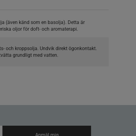
lja (även känd som en basolja). Detta är
iska oljor för doft- och aromaterapi.
kts- och kroppsolja. Undvik direkt ögonkontakt.
tvätta grundligt med vatten.
Anmäl mig