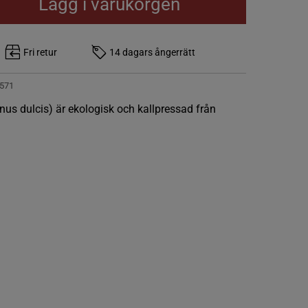
Lägg i varukorgen
Fri retur
14 dagars ångerrätt
571
nus dulcis) är ekologisk och kallpressad från