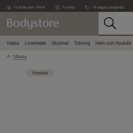
Hoppa till innehållet
Fri frakt över 199 kr
Fri retur
14 dagars ångerrätt
Hälsa
Livsmedel
Skönhet
Träning
Hem och Hushåll
Tillbaka
Prisvärd