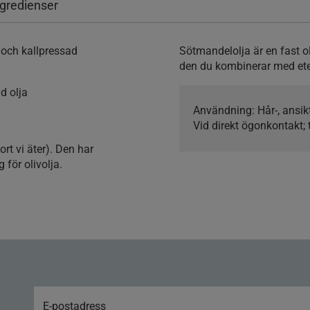
ngredienser
 och kallpressad
Sötmandelolja är en fast o
den du kombinerar med eter
d olja
Användning:
Hår-, ansi
Vid direkt ögonkontakt;
rt vi äter). Den har
för olivolja.