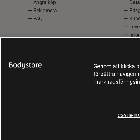
— Ångra köp
— Data
— Reklamera
— Prisg
— FAQ
— Kund
— Lever
— Info
reklam
— Cooki
Genom att klicka på
förbättra navigeri
marknadsföringsin
Cookie-ins