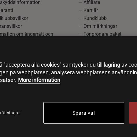
skyddsinformation
— Affiliate
aranti
— Karriär
klubbsvillkor
— Kundklubb
ansvillkor
— Om märkningar
rmation om ångerrätt och
— För grönare paket
ation
—
Redaktionell policy
einställningar
— Sitemap
— Black Friday
 "acceptera alla cookies" samtycker du till lagring av coo
ngen på webbplatsen, analysera webbplatsens användning
satser.
More information
Spara val
tällningar
© 2026 Health and