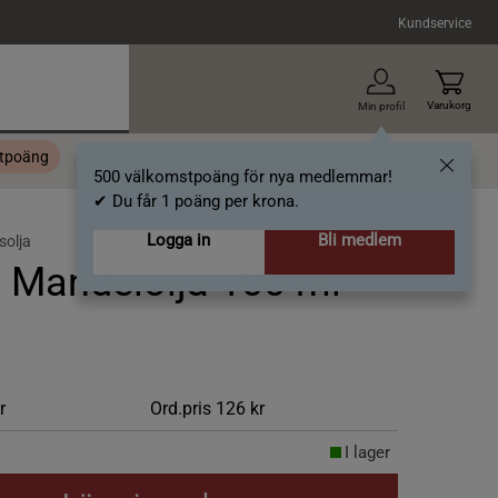
Kundservice
Varukorg
Min profil
stpoäng
Topplista
Alla varumärken
Nyheter
Artiklar
500 välkomstpoäng för nya medlemmar!
✔ Du får 1 poäng per krona.
Logga in
Bli medlem
solja
 Mandelolja 100 ml
r
Ord.pris
126 kr
I lager