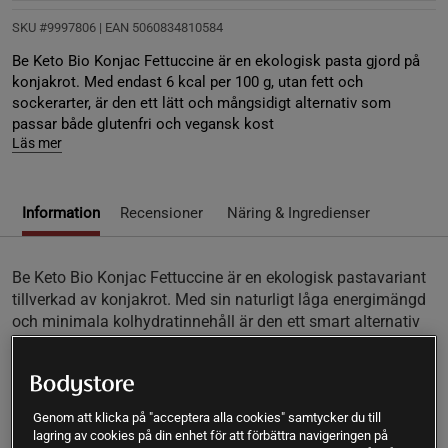
SKU #9997806
| EAN
5060834810584
Be Keto Bio Konjac Fettuccine är en ekologisk pasta gjord på
konjakrot. Med endast 6 kcal per 100 g, utan fett och
sockerarter, är den ett lätt och mångsidigt alternativ som
passar både glutenfri och vegansk kost
Läs mer
Information
Recensioner
Näring & Ingredienser
Be Keto Bio Konjac Fettuccine är en ekologisk pastavariant
tillverkad av konjakrot. Med sin naturligt låga energimängd
och minimala kolhydratinnehåll är den ett smart alternativ
för dig som vill variera måltiderna utan att kompromissa
med smak eller textur. Produkten är helt fri från fett och
socker och har en mild, neutral smak som gör den enkel att
kombinera med dina favoritsåser.
Genom att klicka på "acceptera alla cookies" samtycker du till
lagring av cookies på din enhet för att förbättra navigeringen på
Ekologisk fettuccine på konjakrot