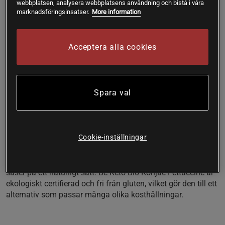
webbplatsen, analysera webbplatsens användning och bistå i våra
Låg energimängd – endast 6 kcal per 100 g
marknadsföringsinsatser.
More information
Naturligt fettfri och sockerfri
Glutenfri och vegansk
Klart att använda på några minuter
Acceptera alla cookies
Spara val
Vad är konjak fettuccine?
Cookie-inställningar
Konjak fettuccine framställs av konjakrot, en växt som är rik
på kostfiber. Resultatet blir en pastaliknande produkt med
låg energimängd och en mild smak som tar upp kryddor och
såser på ett naturligt sätt. Be Keto Bio Konjac Fettuccine är
ekologiskt certifierad och fri från gluten, vilket gör den till ett
alternativ som passar många olika kosthållningar.