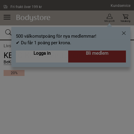
Hoppa till innehållet
Kundservice
Fri frakt över 199 kr
Min profil
Varukorg
500 välkomstpoäng för nya medlemmar!
✔ Du får 1 poäng per krona.
Livsmedel /
Matlagning /
Ris, pasta och nudlar
Logga in
Bli medlem
KETO Konjac Fettuccine 320 g
BeKeto
20%