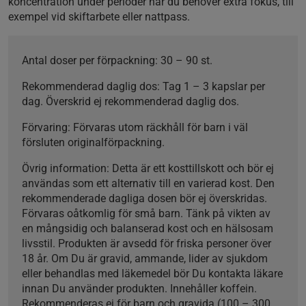
koncentration under perioder när du behöver extra fokus, till
exempel vid skiftarbete eller nattpass.
Antal doser per förpackning:
30 – 90 st.
Rekommenderad daglig dos:
Tag 1 – 3 kapslar per
dag. Överskrid ej rekommenderad daglig dos.
Förvaring:
Förvaras utom räckhåll för barn i väl
försluten originalförpackning.
Övrig information:
Detta är ett kosttillskott och bör ej
användas som ett alternativ till en varierad kost. Den
rekommenderade dagliga dosen bör ej överskridas.
Förvaras oåtkomlig för små barn. Tänk på vikten av
en mångsidig och balanserad kost och en hälsosam
livsstil. Produkten är avsedd för friska personer över
18 år. Om Du är gravid, ammande, lider av sjukdom
eller behandlas med läkemedel bör Du kontakta läkare
innan Du använder produkten. Innehåller koffein.
Rekommenderas ej för barn och gravida (100 – 300