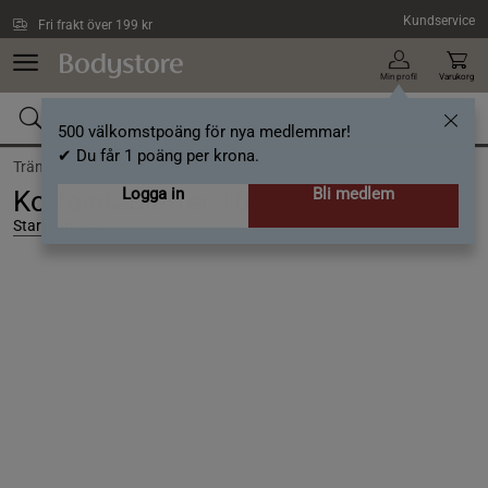
Hoppa till innehållet
Kundservice
Fri frakt över 199 kr
Min profil
Varukorg
500 välkomstpoäng för nya medlemmar!
✔ Du får 1 poäng per krona.
Träning /
Sportnutrition
Logga in
Bli medlem
Koffeintabletter 100 mg 90 Kapslar
Star Nutrition