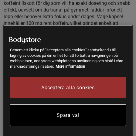
koffeintillskott för dig som vill ha exakt dosering och snabb
effekt, oavsett om du tränar på gymmet, laddar inför ett
lopp eller behöver extra fokus under dagen. Varje kapsel
innehåller 100 mg rent koffein, vilket gör det enkelt att
anpassa intaget efter behov och undvika osäkerheten som
kan uppstå med kaffe eller energidrycker. Förpackningen
innehåller 90 kapslar och räcker upp till 90 dagar beroende
på dosering.
Genom att klicka på "acceptera alla cookies" samtycker du till
lagring av cookies på din enhet för att förbättra navigeringen på
Den stilrena burken i mörkblått och vitt signalerar kvalitet
webbplatsen, analysera webbplatsens användning och bistå i våra
marknadsföringsinsatser.
More information
och tydlighet, och passar perfekt i träningsväskan eller på
skrivbordet. Kapslarna är fria från socker och smak, vilket
gör dem till ett populärt val för dig som söker ett
Acceptera alla cookies
koffeintillskott utan kalorier eller tillsatser. Produkten är
särskilt uppskattad av löpare, cyklister och alla som tränar
uthållighet, men passar lika bra för dig som vill ha extra
energi inför gympasset, tentaplugg eller långa arbetsdagar.
Spara val
Koffeintabletter är ett enkelt sätt att öka vakenhet,
koncentration och uppmärksamhet när det behövs som
mest. Star Nutrition Caffeine 100 mg ger dig alltid samma