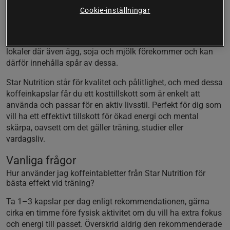
mängd koffein per kapsel, vilket gör det lätt att dosera rätt
Cookie-inställningar
inför träning, skiftarbete eller när du vill hålla fokus på
jobbet. Kapslarna innehåller koffein, gelatin (bovint) och
mikrokristallinisk cellulosa som fyllnadsmedel. Hanteras i
lokaler där även ägg, soja och mjölk förekommer och kan
därför innehålla spår av dessa.
Star Nutrition står för kvalitet och pålitlighet, och med dessa
koffeinkapslar får du ett kosttillskott som är enkelt att
använda och passar för en aktiv livsstil. Perfekt för dig som
vill ha ett effektivt tillskott för ökad energi och mental
skärpa, oavsett om det gäller träning, studier eller
vardagsliv.
Vanliga frågor
Hur använder jag koffeintabletter från Star Nutrition för
bästa effekt vid träning?
Ta 1–3 kapslar per dag enligt rekommendationen, gärna
cirka en timme före fysisk aktivitet om du vill ha extra fokus
och energi till passet. Överskrid aldrig den rekommenderade