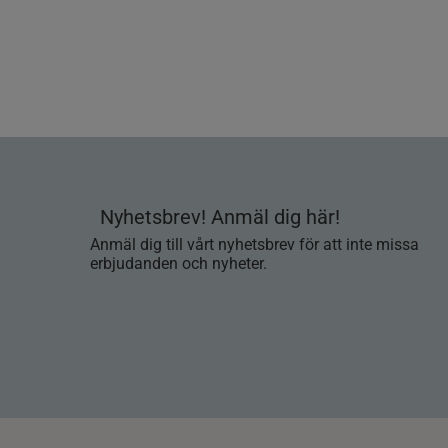
Nyhetsbrev! Anmäl dig här!
Anmäl dig till vårt nyhetsbrev för att inte missa
erbjudanden och nyheter.