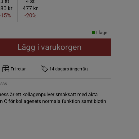
3
st
4
st
80 kr
477 kr
-15%
-20%
I lager
Lägg i varukorgen
Fri retur
14 dagars ångerrätt
2386
ness är ett kollagenpulver smaksatt med äkta
in C för kollagenets normala funktion samt biotin