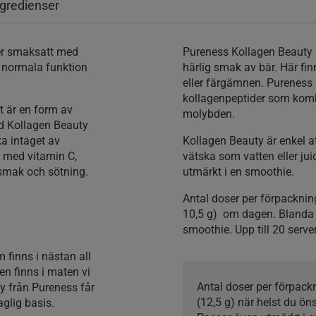
ngredienser
ver smaksatt med
Pureness Kollagen Beauty 
s normala funktion
härlig smak av bär. Här fin
eller färgämnen. Purenes
kollagenpeptider som komb
t är en form av
molybden.
ed Kollagen Beauty
ka intaget av
Kollagen Beauty är enkel at
 med vitamin C,
vätska som vatten eller ju
l smak och sötning.
utmärkt i en smoothie.
Antal doser per förpackni
10,5 g) om dagen. Blanda 
smoothie. Upp till 20 serve
 finns i nästan all
en finns i maten vi
Antal doser per förpac
y från Pureness får
(12,5 g) när helst du ö
aglig basis.