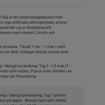
150g är ett osötat kollagenpulver med
ns inga artificiella sötningsmedel, aromer
s använder sig av Bodybalance®
ineras med vitamin C, biotin och
t använda. Tillsätt 1 tsk – 1 msk i valfri
ice och drick. Kollagen Beauty passar även
ng / Mängd användning:
Tag 1–1,5 msk (7–
med valfri vätska. Passar även utmärkt i en
ringar per förpackning.
kning / Mängd användning:
Tag 1 portion
nskar på dagen. Blanda med valfri vätska.