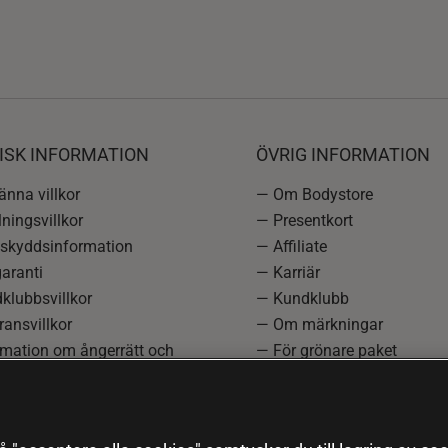
ISK INFORMATION
ÖVRIG INFORMATION
nna villkor
— Om Bodystore
ningsvillkor
— Presentkort
skyddsinformation
— Affiliate
aranti
— Karriär
klubbsvillkor
— Kundklubb
ansvillkor
— Om märkningar
rmation om ångerrätt och
— För grönare paket
ation
—
Redaktionell policy
einställningar
— Sitemap
— Black Friday