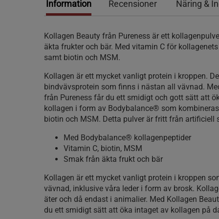
Information
Recensioner
Näring & I
Kollagen Beauty från Pureness är ett kollagenpul
äkta frukter och bär. Med vitamin C för kollagenet
samt biotin och MSM.
Kollagen är ett mycket vanligt protein i kroppen. De
bindvävsprotein som finns i nästan all vävnad. M
från Pureness får du ett smidigt och gott sätt att ö
kollagen i form av Bodybalance® som kombineras
biotin och MSM. Detta pulver är fritt från artificiel
Med Bodybalance® kollagenpeptider
Vitamin C, biotin, MSM
Smak från äkta frukt och bär
Kollagen är ett mycket vanligt protein i kroppen som
vävnad, inklusive våra leder i form av brosk. Kollag
äter och då endast i animalier. Med Kollagen Beaut
du ett smidigt sätt att öka intaget av kollagen på d