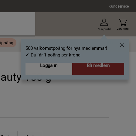
Kundservice
Varukorg
Min profil
stpoäng
Topplista
Alla varumärken
Nyheter
Artiklar
500 välkomstpoäng för nya medlemmar!
✔ Du får 1 poäng per krona.
Logga in
Bli medlem
auty 150 g