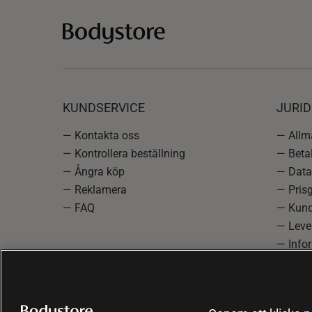
KUNDSERVICE
JURID
— Kontakta oss
— Allmä
— Kontrollera beställning
— Betal
— Ångra köp
— Data
— Reklamera
— Prisg
— FAQ
— Kund
— Lever
— Info
reklam
— Cooki