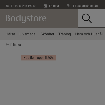
Hoppa till innehållet
Fri frakt över 199 kr
Fri retur
14 dagars ångerrätt
Hälsa
Livsmedel
Skönhet
Träning
Hem och Hushåll
Tillbaka
Köp fler - upp till 20%