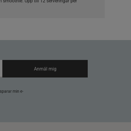
 smoothie. Upp till 12 serveringar per
Anmäl mig
sparar min e-