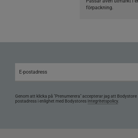
Passar även utmärkt i en
förpackning.
Genom att klicka på "Prenumerera" accepterar jag att Bodystore 
postadress i enlighet med Bodystores
Integritetspolicy
.