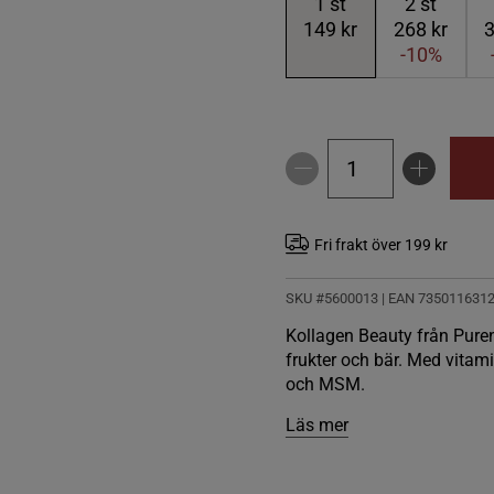
1
st
2
st
149 kr
268 kr
3
-10%
Fri frakt över 199 kr
SKU #5600013
| EAN
735011631
Kollagen Beauty från Pure
frukter och bär. Med vitam
och MSM.
Läs mer