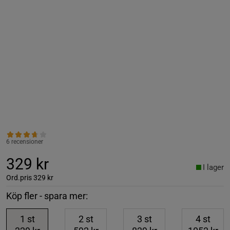
6 recensioner
329 kr
I lager
Ord.pris
329 kr
Köp fler - spara mer:
1
st
2
st
3
st
4
st