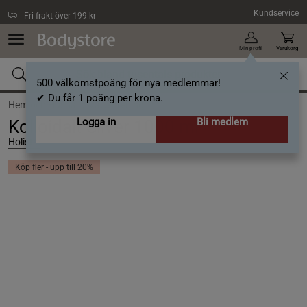
Hoppa till innehållet
Kundservice
Fri frakt över 199 kr
Min profil
Varukorg
500 välkomstpoäng för nya medlemmar!
✔ Du får 1 poäng per krona.
Hem och Hushåll /
Vattenrening
Logga in
Bli medlem
Kolloidalt Silver 1000 ml
Holistic
Köp fler - upp till 20%