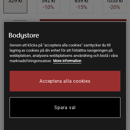
329 kr
592 kr
839 kr
1053 kr
-10%
-15%
-20%
Lägg i varukorgen
Fri frakt över 199 kr
Fri retur
14 dagars ångerrätt
Genom att klicka på "acceptera alla cookies" samtycker du till
lagring av cookies på din enhet för att förbättra navigeringen på
webbplatsen, analysera webbplatsens användning och bistå i våra
Bernt
Framröstad topprecension
marknadsföringsinsatser.
More information
Bra produkt
Acceptera alla cookies
SKU #A5095-123
| EAN
7350012335601
Kolloidalt Silver från Holistic används som ett
desinfektionsmedel för vattenrening.
Spara val
Läs mer