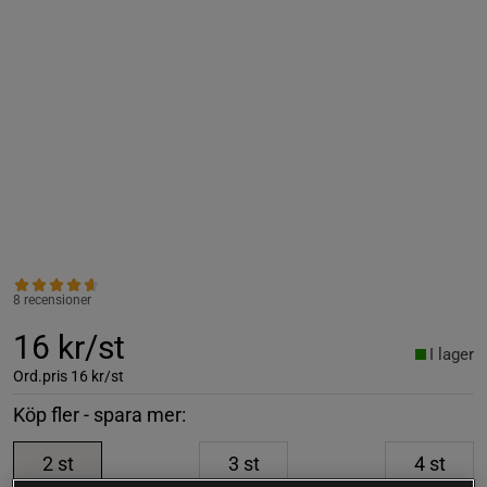
8 recensioner
16 kr/st
I lager
Ord.pris
16 kr/st
Köp fler - spara mer:
2
st
3
st
4
st