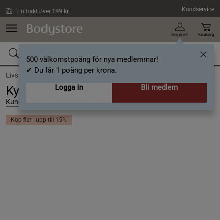
Hoppa till innehållet
Kundservice
Fri frakt över 199 kr
Min profil
Varukorg
500 välkomstpoäng för nya medlemmar!
✔ Du får 1 poäng per krona.
Livsmedel /
Matlagning /
Buljong
Logga in
Bli medlem
Kycklingbuljong Tärning 6-pack
Kung Markatta
Köp fler - upp till 15%