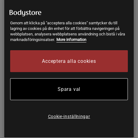
30 kr
43 kr
54 kr
-5%
-10%
-15%
Minsta antal per köp: 2 st
Genom att klicka på "acceptera alla cookies" samtycker du till
lagring av cookies på din enhet för att förbättra navigeringen på
webbplatsen, analysera webbplatsens användning och bistå i våra
marknadsföringsinsatser.
More information
Lägg i varukorgen
Fri frakt över 199 kr
Fri retur
14 dagars ångerrätt
Acceptera alla cookies
God, men synd...
Framröstad topprecension
God, men onödigt att den innehåller socker.
Spara val
SKU #A2221-677
| EAN
7391835916349
Cookie-inställningar
Ekologisk kycklingbuljong från Kung Markatta.
Läs mer