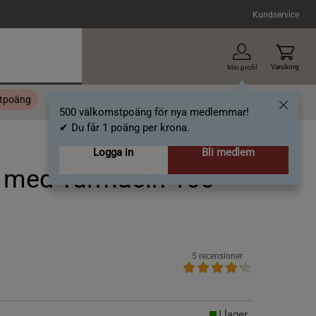
Kundservice
Varukorg
Min profil
stpoäng
Topplista
Alla varumärken
Nyheter
Artiklar
500 välkomstpoäng för nya medlemmar!
✔ Du får 1 poäng per krona.
Logga in
Bli medlem
 med Turmacin 100
5 recensioner
I lager