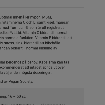
Optimal innehåller nypon, MSM,
, vitaminerna C och E, samt kisel, mangan
s med Turmacin® som är ett registrerat
ies Pvt.Ltd. Vitamin C bidrar till normal
ts normala funktion. Vitamin E bidrar till att
 stress, zink bidrar till att bibehålla
an bidrar till normal bildning av
slar beroende på behov. Kapslarna kan tas
ekommenderat att intaget sprids ut över
m du väljer den högsta doseringen.
ad av Vegan Society.
ning:
16 – 50 st.