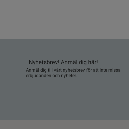
Nyhetsbrev! Anmäl dig här!
Anmäl dig till vårt nyhetsbrev för att inte missa
erbjudanden och nyheter.