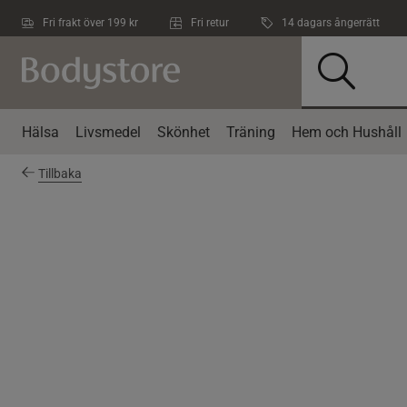
Hoppa till innehållet
Fri frakt över 199 kr
Fri retur
14 dagars ångerrätt
Hälsa
Livsmedel
Skönhet
Träning
Hem och Hushåll
Tillbaka