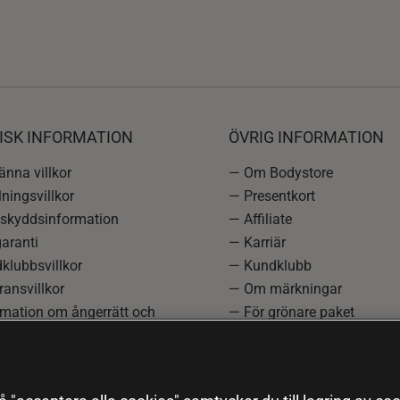
ISK INFORMATION
ÖVRIG INFORMATION
nna villkor
— Om Bodystore
ningsvillkor
— Presentkort
skyddsinformation
— Affiliate
aranti
— Karriär
klubbsvillkor
— Kundklubb
ansvillkor
— Om märkningar
rmation om ångerrätt och
— För grönare paket
ation
—
Redaktionell policy
einställningar
— Sitemap
— Black Friday