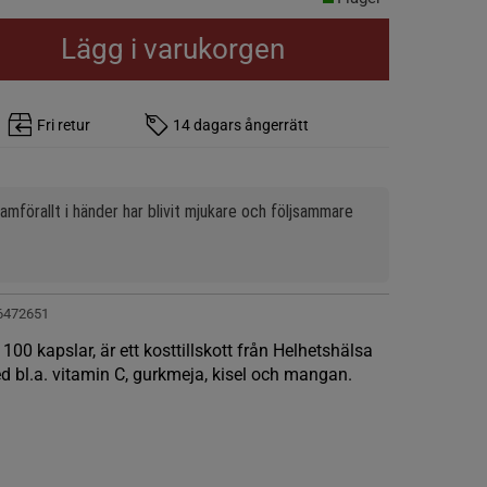
Lägg i varukorgen
Fri retur
14 dagars ångerrätt
mförallt i händer har blivit mjukare och följsammare 
6472651
0 kapslar, är ett kosttillskott från Helhetshälsa
ed bl.a. vitamin C, gurkmeja, kisel och mangan.