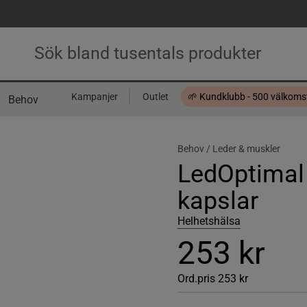
Kampanjer
Outlet
🌱 Kundklubb - 500 välkom
Behov
Presentkort
Behov /
Leder & muskler
LedOptimal
kapslar
Helhetshälsa
253 kr
Ord.pris
253 kr