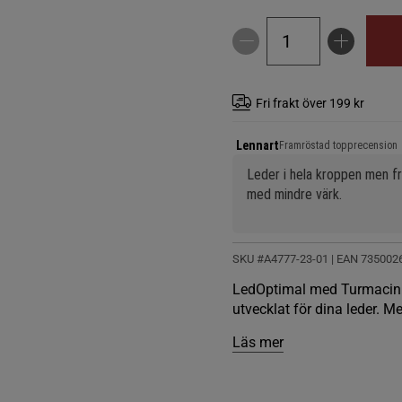
Fri frakt över 199 kr
Lennart
Framröstad topprecension
Leder i hela kroppen men fra
med mindre värk.
SKU #A4777-23-01
| EAN
735002
LedOptimal med Turmacin 10
utvecklat för dina leder. M
Läs mer