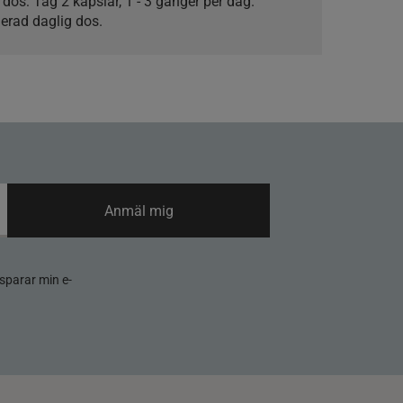
 dos:
Tag 2 kapslar, 1 - 3 gånger per dag.
erad daglig dos.
Anmäl mig
sparar min e-