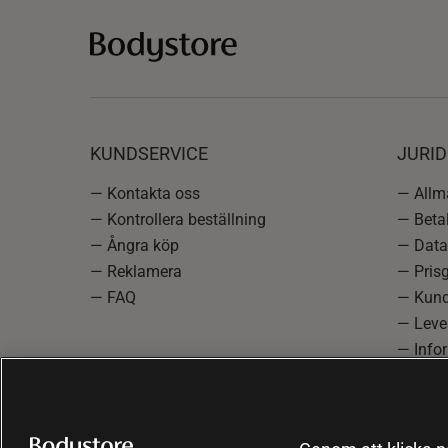
KUNDSERVICE
JURID
— Kontakta oss
— Allmä
— Kontrollera beställning
— Betal
— Ångra köp
— Data
— Reklamera
— Prisg
— FAQ
— Kund
— Lever
— Info
reklam
— Cooki