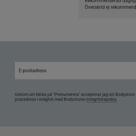
Rekommenderad daglig
Överskrid ej rekommend
Genom att klicka på "Prenumerera" accepterar jag att Bodystore 
postadress i enlighet med Bodystores
Integritetspolicy
.