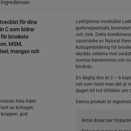
 Ingredienser
LedOptimal innehåller Led
tvecklat för dina
gurkmejaextrakt, bromelain
in C som bidrar
och zink. Detta kombinera
 för broskets
varumärke av Natural Remed
pon, MSM,
kollagenbildning för broske
kisel, mangan och
skydda cellerna mot oxidativ
normal benstomme och mang
bindväv.
En daglig dos är 2 – 6 kap
nät som helst men det är r
dagen till två tillfällen o
används hela tiden.
Denna produkt är registrer
iant av kollagen.
i kroppen, god
Antal doser per förpack