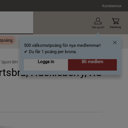
Kundservice
Varukorg
Min profil
stpoäng
Topplista
Alla varumärken
Nyheter
Artiklar
500 välkomstpoäng för nya medlemmar!
✔ Du får 1 poäng per krona.
Logga in
Bli medlem
/
Sport-BH
tsbra, Huckleberry, XS