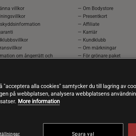
nna villkor
— Om Bodystore
ningsvillkor
— Presentkort
skyddsinformation
— Affiliate
aranti
— Karriär
klubbsvillkor
— Kundklubb
ansvillkor
— Om märkningar
rmation om ångerrätt och
— För grönare paket
ation
—
Redaktionell policy
einställningar
— Sitemap
— Black Friday
 "acceptera alla cookies" samtycker du till lagring av coo
ngen på webbplatsen, analysera webbplatsens användning
satser.
More information
Spara val
tällningar