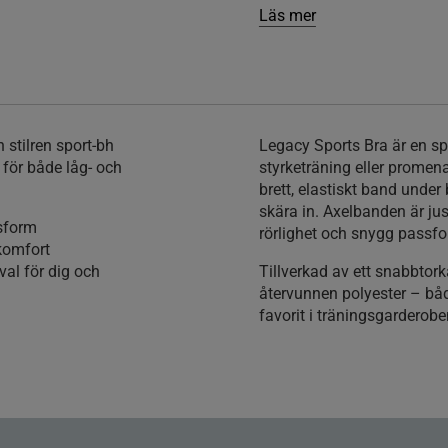
Läs mer
 stilren sport-bh
Legacy Sports Bra är en spo
 för både låg- och
styrketräning eller promen
brett, elastiskt band under
skära in. Axelbanden är ju
ssform
rörlighet och snygg passf
 komfort
 val för dig och
Tillverkad av ett snabbtor
återvunnen polyester – båd
favorit i träningsgarderobe