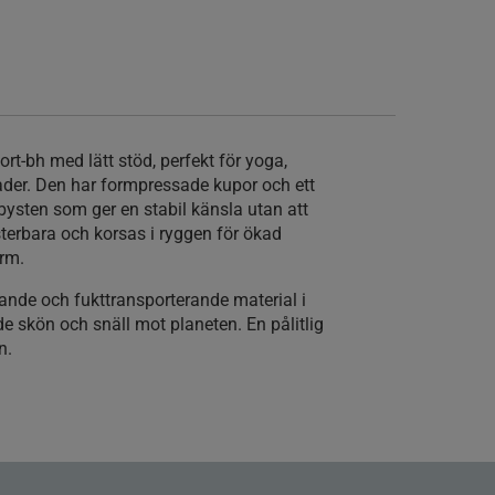
rt-bh med lätt stöd, perfekt för yoga,
ader. Den har formpressade kupor och ett
 bysten som ger en stabil känsla utan att
sterbara och korsas i ryggen för ökad
orm.
kande och fukttransporterande material i
e skön och snäll mot planeten. En pålitlig
n.