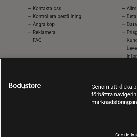
— Kontakta oss
— Allmä
— Kontrollera beställning
— Betal
— Ångra köp
— Data
— Reklamera
— Prisg
— FAQ
— Kund
— Lever
— Info
reklam
— Cooki
Genom att klicka på
förbättra navigeri
marknadsföringsin
Cookie-ins