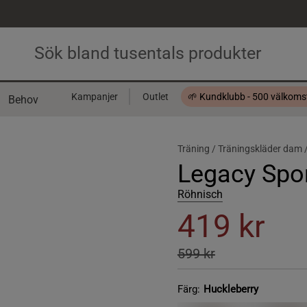
Kampanjer
Outlet
🌱 Kundklubb - 500 välkom
Behov
Presentkort
Träning /
Träningskläder dam 
Legacy Spor
Röhnisch
419 kr
599 kr
Färg:
Huckleberry