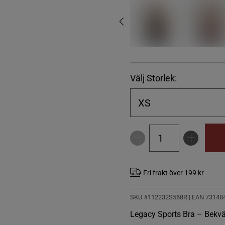
Välj Storlek:
XS
Fri frakt över 199 kr
SKU #112232S568R | EAN
73148
Legacy Sports Bra – Bekvä