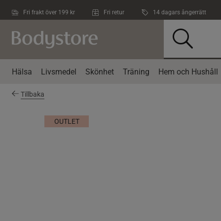
Hoppa till innehållet
Fri frakt över 199 kr
Fri retur
14 dagars ångerrätt
Hälsa
Livsmedel
Skönhet
Träning
Hem och Hushåll
Tillbaka
OUTLET