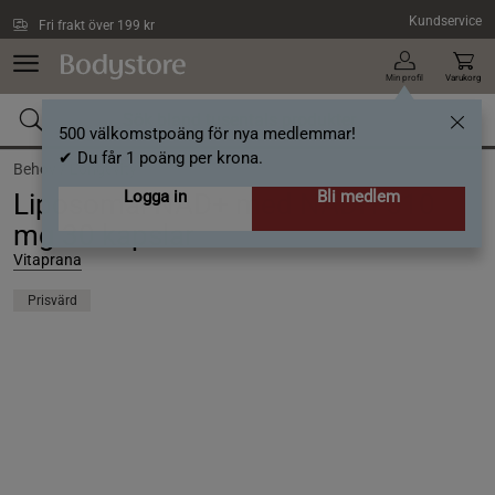
Hoppa till innehållet
Kundservice
Fri frakt över 199 kr
Min profil
Varukorg
500 välkomstpoäng för nya medlemmar!
✔ Du får 1 poäng per krona.
Behov /
Longevity
Logga in
Bli medlem
Liposomal NAD+ med NADH 510
mg 30 kapslar
Vitaprana
Prisvärd