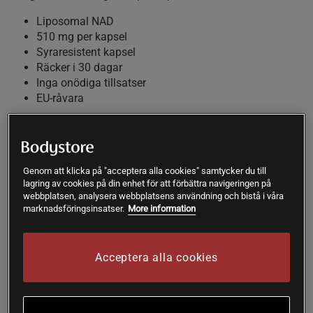
Liposomal NAD
510 mg per kapsel
Syraresistent kapsel
Räcker i 30 dagar
Inga onödiga tillsatser
EU-råvara
NAD är nödvändigt för cellerna
Kroppens celler är beroende av flera viktiga ämnen för att de
ska fungera normalt. Hit hör bland annat
Genom att klicka på "acceptera alla cookies" samtycker du till
lagring av cookies på din enhet för att förbättra navigeringen på
nikotinamidadenindinukleotid som i denna produkt från
webbplatsen, analysera webbplatsens användning och bistå i våra
Vitaprana är tillsatt i form av både NAD+ och NADH.
marknadsföringsinsatser.
More information
Kroppen använder sig av NAD+ dygnet runt. Dessvärre
sjunker kroppens nivåer av NAD+ med stigande ålder. Det är
därför av intresse att ge kroppen extra
Acceptera alla cookies
nikotinamidadenindinukleotid för att motverka denna
naturliga förlust.
Liposomal tekonologi + syraresistent kapsel