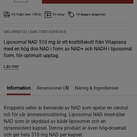
Fri frakt över 199 kr
Fri retur
14 dagars ångerrätt
SKU #902132
| EAN
7350132947418
Liposomal NAD 510 mg är ett kosttillskott från Vitaprana
med en hög dos NAD i form av NAD+ och NADH i liposomal
form, för optimalt upptag.
Läs mer
(4)
Information
Recensioner
Näring & Ingredienser
Kroppens celler är beroende av NAD som spelar en central
roll för vår ämnesomsättning. Liposomal NAD innehåller
NAD som är skyddad av både liposomer och en
syraresistent kapsel. Denna produkt är även hög-doserad
och ger hela 510 mg NAD per kapsel.