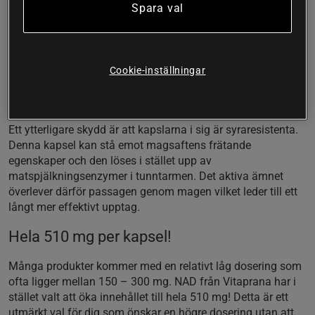
Spara val
För att garantera att kroppen kan absorbera och använda så
mycket som möjligt av den NAD som finns i denna produkt
så används liposomal teknologi. Dettas innebär att den
Cookie-inställningar
NAD+ som finns i kapslarna är i sig inkapslad i vad som kan
liknas vid små fettdroppar. Detta ökar upptaget och skyddar
NAD mot att brytas ner i magen.
Ett ytterligare skydd är att kapslarna i sig är syraresistenta.
Denna kapsel kan stå emot magsaftens frätande
egenskaper och den löses i stället upp av
matspjälkningsenzymer i tunntarmen. Det aktiva ämnet
överlever därför passagen genom magen vilket leder till ett
långt mer effektivt upptag.
Hela 510 mg per kapsel!
Många produkter kommer med en relativt låg dosering som
ofta ligger mellan 150 – 300 mg. NAD från Vitaprana har i
stället valt att öka innehållet till hela 510 mg! Detta är ett
utmärkt val för dig som önskar en högre dosering utan att