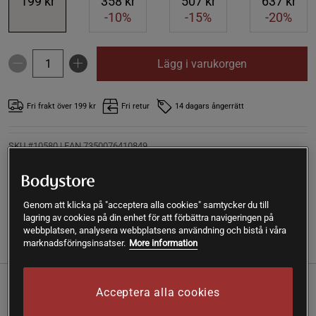
199 kr
358 kr
507 kr
637 kr
-10%
-15%
-20%
Lägg i varukorgen
Fri frakt över 199 kr
Fri retur
14 dagars ångerrätt
SKU #10580
| EAN
7350076410849
Liver Pro är ett kosttillskott från Elit Nutrition innehållandes 8
aktiva ingredienser, bland annat NAC och maskrosrot.
Läs mer
Genom att klicka på "acceptera alla cookies" samtycker du till
lagring av cookies på din enhet för att förbättra navigeringen på
webbplatsen, analysera webbplatsens användning och bistå i våra
marknadsföringsinsatser.
More information
Information
Recensioner
Näring & Ingredienser
Liver Pro är ett kosttillskott från Elit Nutrition innehållandes
Acceptera alla cookies
8 aktiva ingredienser, bland annat NAC och maskrosrot. 45