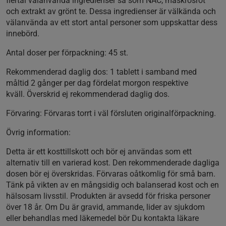
flertal välanvända ingredienser så som NAC, maskrosrot
och extrakt av grönt te. Dessa ingredienser är välkända och
välanvända av ett stort antal personer som uppskattar dess
innebörd.
Antal doser per förpackning:
45 st.
Rekommenderad daglig dos:
1 tablett i samband med
måltid 2 gånger per dag fördelat morgon respektive
kväll. Överskrid ej rekommenderad daglig dos.
Förvaring:
Förvaras torrt i väl försluten originalförpackning.
Övrig information:
Detta är ett kosttillskott och bör ej användas som ett
alternativ till en varierad kost. Den rekommenderade dagliga
dosen bör ej överskridas. Förvaras oåtkomlig för små barn.
Tänk på vikten av en mångsidig och balanserad kost och en
hälsosam livsstil. Produkten är avsedd för friska personer
över 18 år. Om Du är gravid, ammande, lider av sjukdom
eller behandlas med läkemedel bör Du kontakta läkare