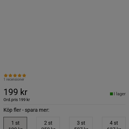
1 recensioner
199 kr
I lager
Ord.pris
199 kr
Köp fler - spara mer:
1
st
2
st
3
st
4
st