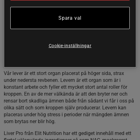
doseringar per burk.
45 doseringar per burk
Spara val
Smidig tablettform
Populära ingredienser
Liver Pro är ett nyskapande kosttillskott från Elit Nutrition.
Cookie-inställningar
Liver pro innehåller 8 aktiva ingredienser i en noga
genomtänkt formulering. Liver Pro har ett multispektra-
perspektiv och är designad utifrån flera infallsvinklar.
Vår lever är ett stort organ placerat på höger sida, strax
under nedersta revbenen. Levern är ett organ som är i
konstant arbete och fyller ett mycket stort antal roller för
kroppen. En av de mer välkända är att den bryter ner och
rensar bort skadliga ämnen både från sådant vi får i oss på
olika sätt och som kroppen själv producerar. Levern kan
placeras under hög stress i perioder när mängden ämnen
som brytas ner blir hög.
Liver Pro från Elit Nutrition har ett gediget innehåll med ett