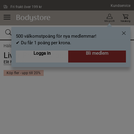
Hoppa till innehållet
Kundservice
Fri frakt över 199 kr
Min profil
Varukorg
500 välkomstpoäng för nya medlemmar!
✔ Du får 1 poäng per krona.
Hälsa /
Kosttillskott
Logga in
Bli medlem
Liver Pro, 90 tabs
Elit Nutrition
Köp fler - upp till 20%