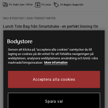
Fri frakt över 199 kr
Fri retur
14 dagars ångerrätt
SKU #70201301
| EAN
7350057188705
Lunch Tote Bag från Smartshake - en perfekt lösning för
både stil och funktionalitet.
Läs mer
Genom att klicka på "acceptera alla cookies" samtycker du till
lagring av cookies på din enhet för att förbättra navigeringen på
Information
Recensioner
webbplatsen, analysera webbplatsens användning och bistå i våra
marknadsföringsinsatser.
More information
Lunch Tote Bag från Smartshake - en perfekt lösning för
både stil och funktionalitet.
Acceptera alla cookies
11 liter
Enkel bärbar lösning
Spara val
Denna smidiga och lätta lunchväska är utformad för att
göra din matupplevelse både enkel och bekväm.