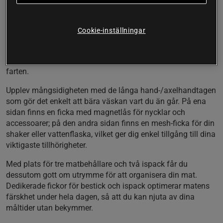
Tack vare det vattenavvisande tyget och den stora
öppningen med en enkel magnetlåsning kan du förvara och
Cookie-inställningar
hämta din mat utan ansträngning och utan risk för läckage.
Om något skulle spillas är materialet lätt att rengöra, vilket
gör den till ett perfekt val för daglig användning när du är i
farten.
Upplev mångsidigheten med de långa hand-/axelhandtagen
som gör det enkelt att bära väskan vart du än går. På ena
sidan finns en ficka med magnetlås för nycklar och
accessoarer; på den andra sidan finns en mesh-ficka för din
shaker eller vattenflaska, vilket ger dig enkel tillgång till dina
viktigaste tillhörigheter.
Med plats för tre matbehållare och två ispack får du
dessutom gott om utrymme för att organisera din mat.
Dedikerade fickor för bestick och ispack optimerar matens
färskhet under hela dagen, så att du kan njuta av dina
måltider utan bekymmer.