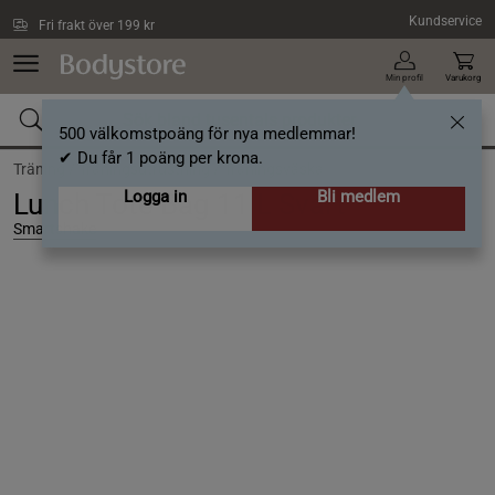
Hoppa till innehållet
Kundservice
Fri frakt över 199 kr
Min profil
Varukorg
500 välkomstpoäng för nya medlemmar!
✔ Du får 1 poäng per krona.
Träning /
Träningsutrustning /
Träningsväska
Logga in
Bli medlem
Lunch Tote Bag 11 L Svart
Smartshake