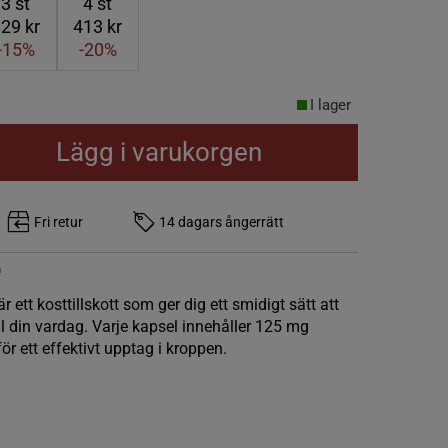
3
st
4
st
29 kr
413 kr
-15%
-20%
I lager
Lägg i varukorgen
Fri retur
14 dagars ångerrätt
0
 ett kosttillskott som ger dig ett smidigt sätt att
ll din vardag. Varje kapsel innehåller 125 mg
r ett effektivt upptag i kroppen.