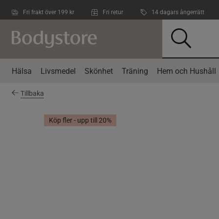
Hoppa till innehållet
Fri frakt över 199 kr
Fri retur
14 dagars ångerrätt
Hälsa
Livsmedel
Skönhet
Träning
Hem och Hushåll
Tillbaka
Köp fler - upp till 20%