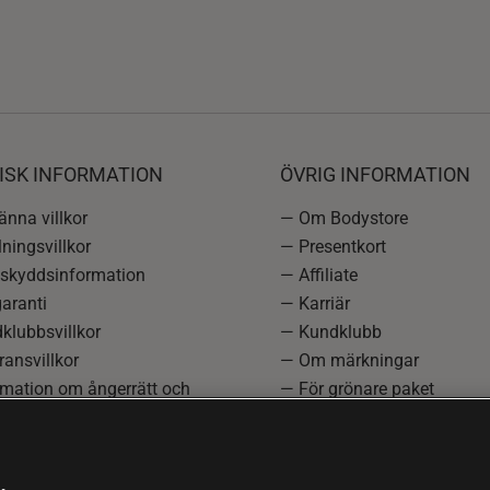
ISK INFORMATION
ÖVRIG INFORMATION
nna villkor
— Om Bodystore
ningsvillkor
— Presentkort
skyddsinformation
— Affiliate
aranti
— Karriär
klubbsvillkor
— Kundklubb
ansvillkor
— Om märkningar
rmation om ångerrätt och
— För grönare paket
ation
—
Redaktionell policy
einställningar
— Sitemap
— Black Friday