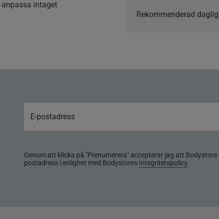
t anpassa intaget
Rekommenderad daglig
Genom att klicka på "Prenumerera" accepterar jag att Bodystore 
postadress i enlighet med Bodystores
Integritetspolicy
.