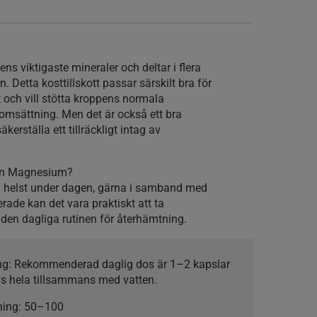
s viktigaste mineraler och deltar i flera
. Detta kosttillskott passar särskilt bra för
 och vill stötta kroppens normala
omsättning. Men det är också ett bra
äkerställa ett tillräckligt intag av
tion Magnesium?
 helst under dagen, gärna i samband med
erade kan det vara praktiskt att ta
en dagliga rutinen för återhämtning.
ng:
Rekommenderad daglig dos är 1–2 kapslar
js hela tillsammans med vatten.
ning:
50–100