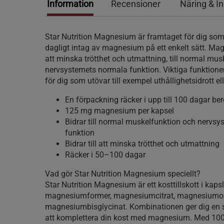
Information
Recensioner
Näring & I
Star Nutrition Magnesium är framtaget för dig som v
dagligt intag av magnesium på ett enkelt sätt. Magn
att minska trötthet och utmattning, till normal musk
nervsystemets normala funktion. Viktiga funktioner 
för dig som utövar till exempel uthållighetsidrott el
En förpackning räcker i upp till 100 dagar b
125 mg magnesium per kapsel
Bidrar till normal muskelfunktion och nervs
funktion
Bidrar till att minska trötthet och utmattning
Räcker i 50–100 dagar
Vad gör Star Nutrition Magnesium speciellt?
Star Nutrition Magnesium är ett kosttillskott i kaps
magnesiumformer, magnesiumcitrat, magnesiumo
magnesiumbisglycinat. Kombinationen ger dig en s
att komplettera din kost med magnesium. Med 100 