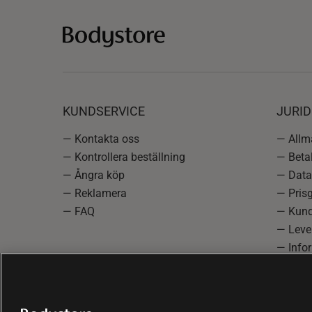
KUNDSERVICE
JURID
— Kontakta oss
— Allmä
— Kontrollera beställning
— Betal
— Ångra köp
— Data
— Reklamera
— Prisg
— FAQ
— Kund
— Lever
— Info
reklam
— Cooki