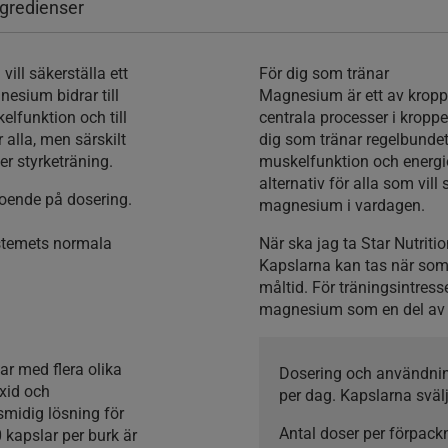
ngredienser
ill säkerställa ett
För dig som tränar
esium bidrar till
Magnesium är ett av kroppen
elfunktion och till
centrala processer i kroppen
alla, men särskilt
dig som tränar regelbundet
ler styrketräning.
muskelfunktion och energi
alternativ för alla som vill s
eroende på dosering.
magnesium i vardagen.
ystemets normala
När ska jag ta Star Nutri
Kapslarna kan tas när som
måltid. För träningsintress
magnesium som en del av d
lar med flera olika
Dosering och användni
xid och
per dag. Kapslarna sväl
midig lösning för
Antal doser per förpack
kapslar per burk är