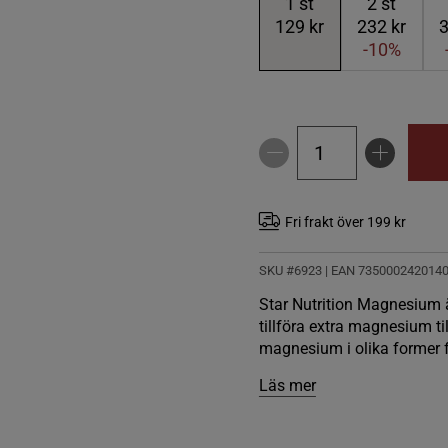
1
st
2
st
129 kr
232 kr
3
-10%
Fri frakt över 199 kr
SKU #6923
| EAN
735000242014
Star Nutrition Magnesium är
tillföra extra magnesium ti
magnesium i olika former fö
Läs mer