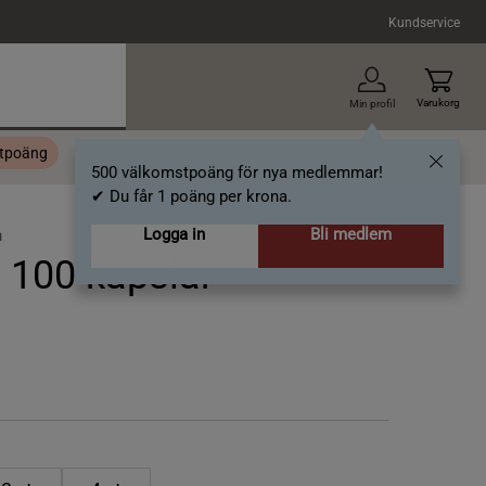
Kundservice
Varukorg
Min profil
stpoäng
Topplista
Alla varumärken
Nyheter
Artiklar
500 välkomstpoäng för nya medlemmar!
✔ Du får 1 poäng per krona.
Logga in
Bli medlem
m
100 kapslar