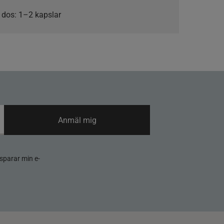
 dos:
1–2 kapslar
Anmäl mig
sparar min e-