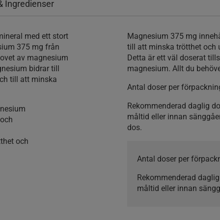
& Ingredienser
neral med ett stort
Magnesium 375 mg innehål
esium 375 mg från
till att minska trötthet o
ehovet av magnesium
Detta är ett väl doserat ti
esium bidrar till
magnesium. Allt du behöve
 till att minska
Antal doser per förpacknin
Rekommenderad daglig do
agnesium
måltid eller innan sänggå
 och
dos.
tthet och
Antal doser per förpack
Rekommenderad daglig
måltid eller innan säng