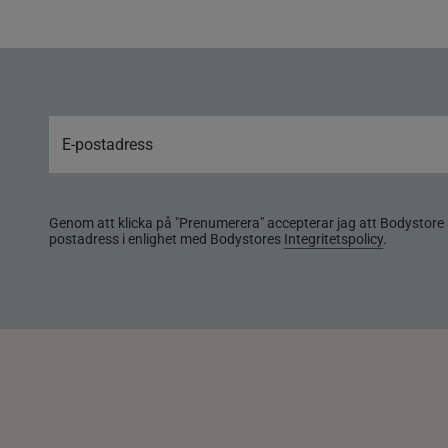
Genom att klicka på "Prenumerera" accepterar jag att Bodystore 
postadress i enlighet med Bodystores
Integritetspolicy
.