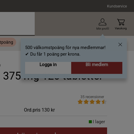
Kundservice
Varukorg
Min profil
stpoäng
Topplista
Alla varumärken
Nyheter
Artiklar
500 välkomstpoäng för nya medlemmar!
✔ Du får 1 poäng per krona.
Logga in
Bli medlem
m
375 mg 120 tabletter
35 recensioner
Ord.pris
130 kr
I lager