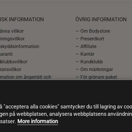
ISK INFORMATION
ÖVRIG INFORMATION
nna villkor
— Om Bodystore
ningsvillkor
— Presentkort
skyddsinformation
— Affiliate
aranti
— Karriär
klubbsvillkor
— Kundklubb
ansvillkor
— Om märkningar
rmation om ångerrätt och
— För grönare paket
ation
—
Redaktionell policy
einställningar
— Sitemap
— Black Friday
 "acceptera alla cookies" samtycker du till lagring av coo
ngen på webbplatsen, analysera webbplatsens användning
satser.
More information