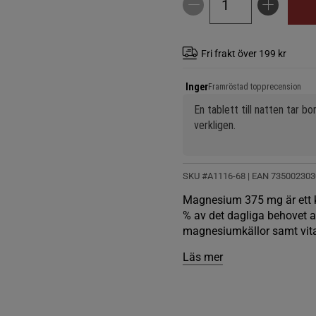
Fri frakt över 199 kr
Inger
Framröstad topprecension
En tablett till natten tar bo
verkligen.
SKU #A1116-68
| EAN
735002303
Magnesium 375 mg är ett ko
% av det dagliga behovet
magnesiumkällor samt vit
Läs mer