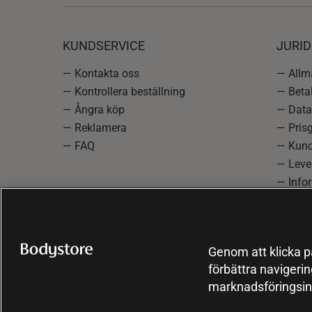
KUNDSERVICE
JURID
— Kontakta oss
— Allmä
— Kontrollera beställning
— Betal
— Ångra köp
— Data
— Reklamera
— Prisg
— FAQ
— Kund
— Lever
— Info
reklam
— Cooki
Genom att klicka på
förbättra navigeri
marknadsföringsin