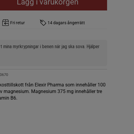
Lägg i varukorgen
Fri retur
14 dagars ångerrätt
rt mina myrkrypningar i benen när jag ska sova. Hjälper 
0670
sttillskott från Elexir Pharma som innehåller 100
 av magnesium. Magnesium 375 mg innehåller tre
amin B6.