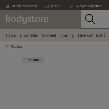
Hoppa till innehållet
Fri frakt över 199 kr
Fri retur
14 dagars ångerrätt
Hälsa
Livsmedel
Skönhet
Träning
Hem och Hushåll
Tillbaka
Prisvärd