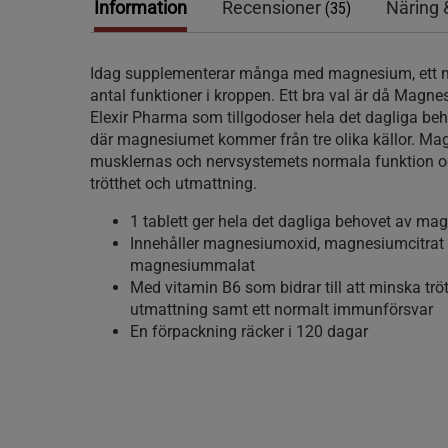
Information
Recensioner
Näring 
(35)
Idag supplementerar många med magnesium, ett mi
antal funktioner i kroppen. Ett bra val är då Magn
Elexir Pharma som tillgodoser hela det dagliga b
där magnesiumet kommer från tre olika källor. Magn
musklernas och nervsystemets normala funktion och
trötthet och utmattning.
1 tablett ger hela det dagliga behovet av m
Innehåller magnesiumoxid, magnesiumcitrat
magnesiummalat
Med vitamin B6 som bidrar till att minska trö
utmattning samt ett normalt immunförsvar
En förpackning räcker i 120 dagar