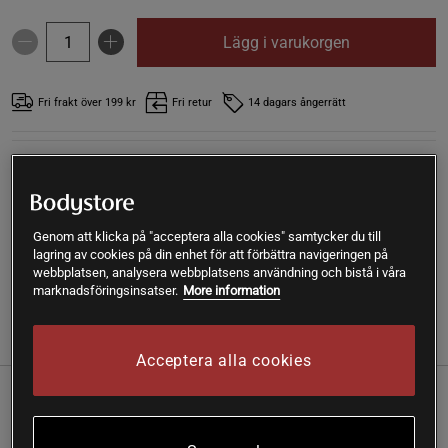
Lägg i varukorgen
Fri frakt över 199 kr
Fri retur
14 dagars ångerrätt
SKU #A2500-159
| EAN
5033290122591
Magnesium Malat är ett kosttillskott med magnesium från
Biocare. Magnesium är viktigt för bland annat musklernas
och nervsystemets normala funktion.
Genom att klicka på "acceptera alla cookies" samtycker du till
lagring av cookies på din enhet för att förbättra navigeringen på
Läs mer
webbplatsen, analysera webbplatsens användning och bistå i våra
marknadsföringsinsatser.
More information
Information
Recensioner
Näring & Ingredienser
Acceptera alla cookies
Magnesium Malat är ett kosttillskott med magnesium från
Biocare. Magnesium är viktigt för bland annat musklernas