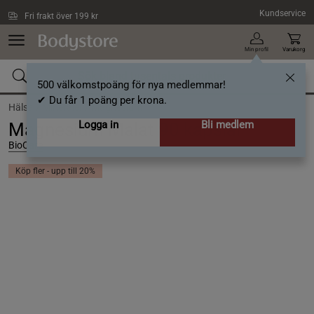
Hoppa till innehållet
Kundservice
Fri frakt över 199 kr
Min profil
Varukorg
500 välkomstpoäng för nya medlemmar!
✔ Du får 1 poäng per krona.
Hälsa /
Mineraler /
Magnesium
Logga in
Bli medlem
Magnesium Malat 90 kapslar
BioCare
Köp fler - upp till 20%