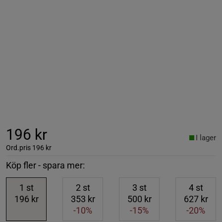
196 kr
I lager
Ord.pris
196 kr
Köp fler - spara mer:
1
st
2
st
3
st
4
st
196 kr
353 kr
500 kr
627 kr
-10%
-15%
-20%