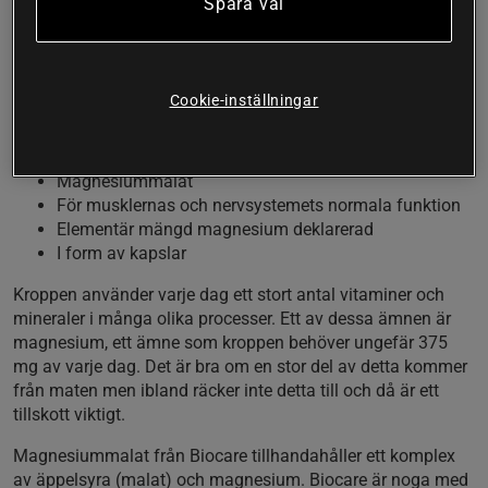
och nervsystemets normala funktion.
Spara val
Magnesium är ett viktigt mineral för kroppen som använder
det till en lång rad olika processer. Med Magnesium Malat
från Biocare så får du ett kvalitativt tillskott och ett enkelt
Cookie-inställningar
sätt att öka ditt dagliga intag av magnesium. Med
magnesiummalat.
Magnesiummalat
För musklernas och nervsystemets normala funktion
Elementär mängd magnesium deklarerad
I form av kapslar
Kroppen använder varje dag ett stort antal vitaminer och
mineraler i många olika processer. Ett av dessa ämnen är
magnesium, ett ämne som kroppen behöver ungefär 375
mg av varje dag. Det är bra om en stor del av detta kommer
från maten men ibland räcker inte detta till och då är ett
tillskott viktigt.
Magnesiummalat från Biocare tillhandahåller ett komplex
av äppelsyra (malat) och magnesium. Biocare är noga med