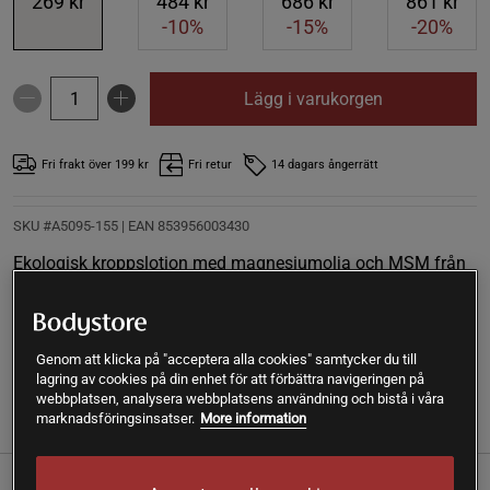
269 kr
484 kr
686 kr
861 kr
-10%
-15%
-20%
Lägg i varukorgen
Fri frakt över 199 kr
Fri retur
14 dagars ångerrätt
SKU #A5095-155
| EAN
853956003430
Ekologisk kroppslotion med magnesiumolja och MSM från
Ancient Minerals. Har en krämig hudvårdande bas av
ekologisk jojobaolja, kokosolja och sheasmör.
Läs mer
Genom att klicka på "acceptera alla cookies" samtycker du till
lagring av cookies på din enhet för att förbättra navigeringen på
webbplatsen, analysera webbplatsens användning och bistå i våra
marknadsföringsinsatser.
More information
(1)
Information
Recensioner
Näring & Ingredienser