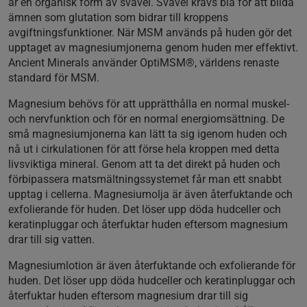
är en organisk form av svavel. Svavel krävs bla för att bilda
ämnen som glutation som bidrar till kroppens
avgiftningsfunktioner. När MSM används på huden gör det
upptaget av magnesiumjonerna genom huden mer effektivt.
Ancient Minerals använder OptiMSM®, världens renaste
standard för MSM.
Magnesium behövs för att upprätthålla en normal muskel-
och nervfunktion och för en normal energiomsättning. De
små magnesiumjonerna kan lätt ta sig igenom huden och
nå ut i cirkulationen för att förse hela kroppen med detta
livsviktiga mineral. Genom att ta det direkt på huden och
förbipassera matsmältningssystemet får man ett snabbt
upptag i cellerna. Magnesiumolja är även återfuktande och
exfolierande för huden. Det löser upp döda hudceller och
keratinpluggar och återfuktar huden eftersom magnesium
drar till sig vatten.
Magnesiumlotion är även återfuktande och exfolierande för
huden. Det löser upp döda hudceller och keratinpluggar och
återfuktar huden eftersom magnesium drar till sig