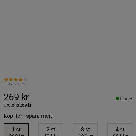
1 recensioner
269 kr
I lager
Ord.pris
269 kr
Köp fler - spara mer:
1
st
2
st
3
st
4
st