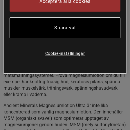
Acceptera alla cookies
Ekologisk kroppslotion med magnesiumolja och MSM från
Ancient Minerals. Har en krämig hudvårdande bas av
ekologisk jojobaolja, kokosolja och sheasmör.
Magnesium genom huden
Spara val
Bidrar till normal muskelfunktion
Bidrar till normal energiomsättning
Gör huden mjuk och len
Cookie-inställningar
Ancient Minerals Magnesiumlotion Ultra är ett transdermalt
magnesiumtillskott och förser kroppen med magnesium
genom huden istället för att det ska gå genom
matsmältningssystemet. Prova magnesiumlotion om du till
exempel har knottrig fnasig hud, keratosis pilaris, spända
muskler, muskelvärk, träningsvärk, spänningshuvudvärk
eller kramp i vaderna.
Ancient Minerals Magnesiumlotion Ultra är inte lika
koncentrerad som vanlig magnesiumlotion. Den innehåller
MSM (organiskt svavel) som optimerar upptaget av
magnesiumjoner genom huden. MSM (metylsulfonylmetan)