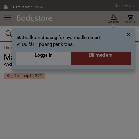
Hoppa till innehållet
Kundservice
Fri frakt över 199 kr
Min profil
Varukorg
500 välkomstpoäng för nya medlemmar!
✔ Du får 1 poäng per krona.
Hälsa /
Mineraler /
Magnesium
Logga in
Bli medlem
Magnesiumlotion Ultra 150 ml
Ancient Minerals
Köp fler - upp till 20%