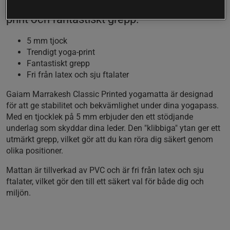
stil och funktionalitet med sitt vackra yoga-
print och fantastiskt grepp.
5 mm tjock
Trendigt yoga-print
Fantastiskt grepp
Fri från latex och sju ftalater
Gaiam Marrakesh Classic Printed yogamatta är designad
för att ge stabilitet och bekvämlighet under dina yogapass.
Med en tjocklek på 5 mm erbjuder den ett stödjande
underlag som skyddar dina leder. Den "klibbiga" ytan ger ett
utmärkt grepp, vilket gör att du kan röra dig säkert genom
olika positioner.
Mattan är tillverkad av PVC och är fri från latex och sju
ftalater, vilket gör den till ett säkert val för både dig och
miljön.