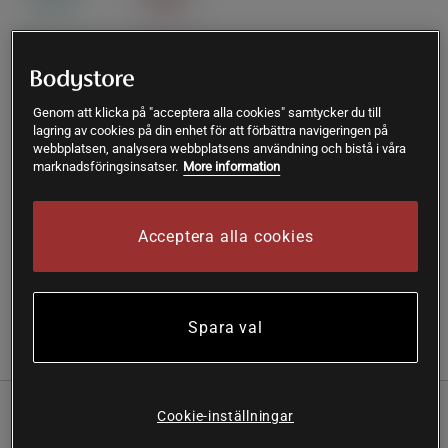
Lägg i varukorgen
Genom att klicka på "acceptera alla cookies" samtycker du till
lagring av cookies på din enhet för att förbättra navigeringen på
Fri frakt över 199 kr
Fri retur
14 dagars ångerrätt
webbplatsen, analysera webbplatsens användning och bistå i våra
marknadsföringsinsatser.
More information
SKU #66019-1
| EAN
018713660190
Gaiam Marrakesh Classic Printed yogamatta ger en
Acceptera alla cookies
harmonisk känsla under varje yogapass.
Läs mer
Spara val
Information
Recensioner
Cookie-inställningar
Denna funktionella yogamatta kombinerar