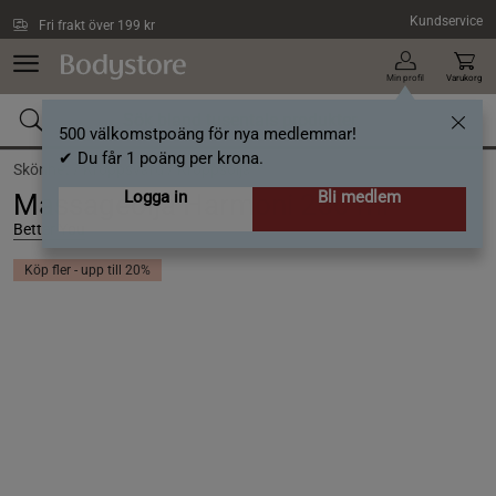
Hoppa till innehållet
Kundservice
Fri frakt över 199 kr
Min profil
Varukorg
500 välkomstpoäng för nya medlemmar!
✔ Du får 1 poäng per krona.
Skönhet /
Kroppsvård /
Kroppsolja
Logga in
Bli medlem
Massageolja Harmoni 250 ml
Better You
Köp fler - upp till 20%