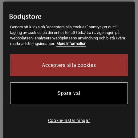
Lägg i varukorgen
Genom att klicka på "acceptera alla cookies" samtycker du till
Fri frakt över 199 kr
Fri retur
14 dagars ångerrätt
lagring av cookies på din enhet för att förbättra navigeringen på
webbplatsen, analysera webbplatsens användning och bistå i våra
marknadsföringsinsatser.
More information
SKU #A252024-42
| EAN
7350062783407
Upplev total avslappning med Massageolja Harmoni från
Acceptera alla cookies
Better You!
Läs mer
Spara val
Information
Recensioner
Näring & Ingredienser
Den massageolja ger en lugnande och sensuell doft
Cookie-inställningar
som skapar en avkopplande atmosfär.