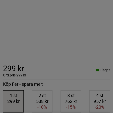
299 kr
I lager
Ord.pris
299 kr
Köp fler - spara mer:
1
st
2
st
3
st
4
st
299 kr
538 kr
762 kr
957 kr
-10%
-15%
-20%