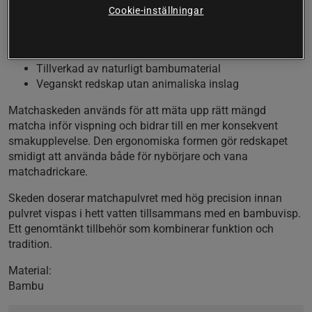
inspirerat av den japanska teceremonin.
Cookie-inställningar
Ger exakt och jämn dosering av matchapulver
Traditionell utformning enligt japansk teceremoni
Tillverkad av naturligt bambumaterial
Veganskt redskap utan animaliska inslag
Matchaskeden används för att mäta upp rätt mängd
matcha inför vispning och bidrar till en mer konsekvent
smakupplevelse. Den ergonomiska formen gör redskapet
smidigt att använda både för nybörjare och vana
matchadrickare.
Skeden doserar matchapulvret med hög precision innan
pulvret vispas i hett vatten tillsammans med en bambuvisp.
Ett genomtänkt tillbehör som kombinerar funktion och
tradition.
Material:
Bambu