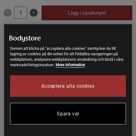
Lägg i varukorgen
Fri frakt över 199 kr
Fri retur
14 dagars ångerrätt
SKU #A9998-913
| EAN
7340130506281
Genom att klicka på "acceptera alla cookies" samtycker du till
lagring av cookies på din enhet för att förbättra navigeringen på
Traditionell matchasked i bambu som ger exakt dosering
webbplatsen, analysera webbplatsens användning och bistå i våra
och en autentisk upplevelse vid tillredning av matcha.
marknadsföringsinsatser.
More information
Läs mer
Acceptera alla cookies
Information
Recensioner
Spara val
Denna matchasked från Renee Voltaire är utformad
för att förenkla doseringen av matchapulver och
skapa balans i varje kopp. Ett klassiskt redskap