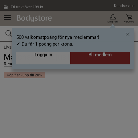
Hoppa till innehållet
Kundservice
Fri frakt över 199 kr
Min profil
Varukorg
500 välkomstpoäng för nya medlemmar!
✔ Du får 1 poäng per krona.
Livsmedel /
Dryck /
Te
Logga in
Bli medlem
Matchasked  Ljus bambu (10)
Renée Voltaire
Köp fler - upp till 20%