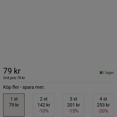
79 kr
I lager
Ord.pris
79 kr
Köp fler - spara mer:
1
st
2
st
3
st
4
st
79 kr
142 kr
201 kr
253 kr
-10%
-15%
-20%