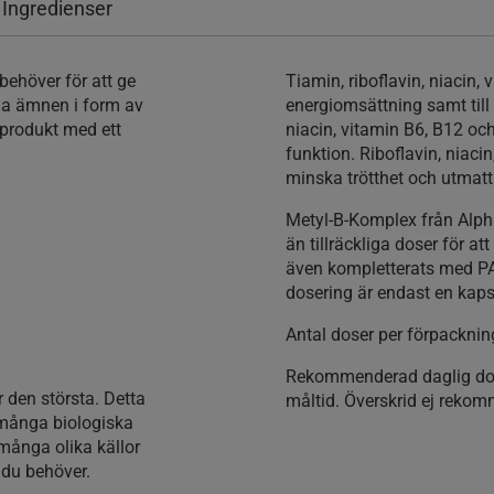
 Ingredienser
behöver för att ge
Tiamin, riboflavin, niacin, 
iga ämnen i form av
energiomsättning samt till
 produkt med ett
niacin, vitamin B6, B12 och
funktion. Riboflavin, niacin,
minska trötthet och utmat
Metyl-B-Komplex från Alpha
än tillräckliga doser för a
även kompletterats med PAB
dosering är endast en kap
Antal doser per förpacknin
Rekommenderad daglig do
 den största. Detta
måltid. Överskrid ej reko
 många biologiska
 många olika källor
er du behöver.