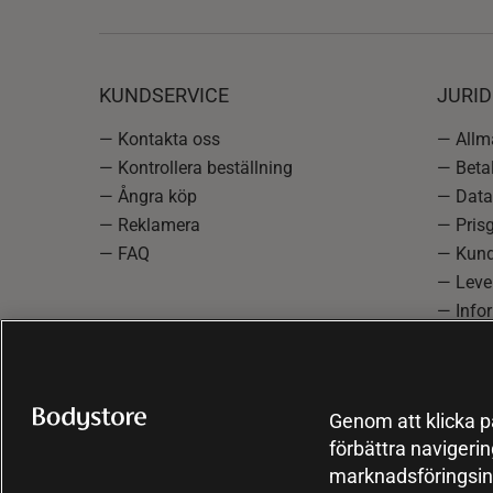
KUNDSERVICE
JURID
— Kontakta oss
— Allmä
— Kontrollera beställning
— Betal
— Ångra köp
— Data
— Reklamera
— Prisg
— FAQ
— Kund
— Lever
— Info
reklam
— Cooki
Genom att klicka på
förbättra navigeri
marknadsföringsin