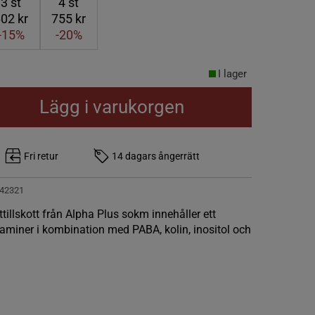
3
st
4
st
02 kr
755 kr
-15%
-20%
I lager
Lägg i varukorgen
Fri retur
14 dagars ångerrätt
42321
tillskott från Alpha Plus sokm innehåller ett
aminer i kombination med PABA, kolin, inositol och