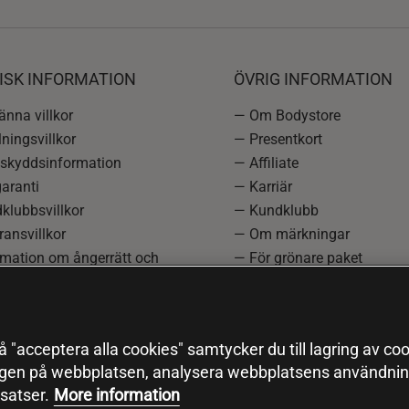
ISK INFORMATION
ÖVRIG INFORMATION
nna villkor
— Om Bodystore
ningsvillkor
— Presentkort
skyddsinformation
— Affiliate
aranti
— Karriär
klubbsvillkor
— Kundklubb
ansvillkor
— Om märkningar
rmation om ångerrätt och
— För grönare paket
ation
—
Redaktionell policy
einställningar
— Sitemap
— Black Friday
 "acceptera alla cookies" samtycker du till lagring av coo
ngen på webbplatsen, analysera webbplatsens användning
satser.
More information