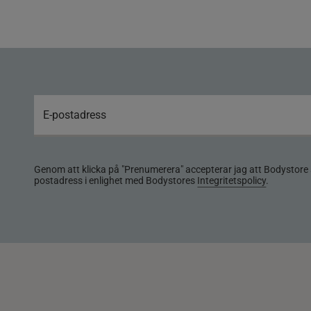
Genom att klicka på "Prenumerera" accepterar jag att Bodystore 
postadress i enlighet med Bodystores
Integritetspolicy
.