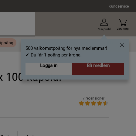
Kundservice
Varukorg
Min profil
stpoäng
Topplista
Alla varumärken
Nyheter
Artiklar
500 välkomstpoäng för nya medlemmar!
✔ Du får 1 poäng per krona.
Logga in
Bli medlem
x 100 kapslar
7 recensioner