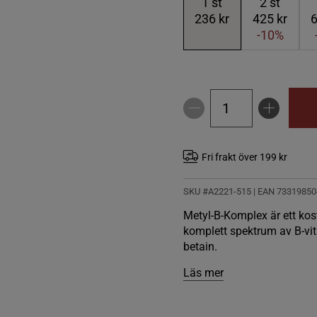
1
st
2
st
236 kr
425 kr
6
-10%
Fri frakt över 199 kr
SKU #A2221-515
| EAN
73319850
Metyl-B-Komplex är ett kost
komplett spektrum av B-vit
betain.
Läs mer