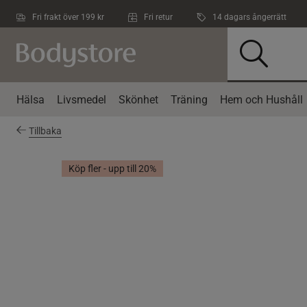
Hoppa till innehållet
Fri frakt över 199 kr
Fri retur
14 dagars ångerrätt
Hälsa
Livsmedel
Skönhet
Träning
Hem och Hushåll
Tillbaka
Köp fler - upp till 20%