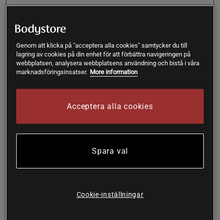
1x Whey Protein Vassleprotein 750 g, Chocolate
Genom att klicka på "acceptera alla cookies" samtycker du till
1x Whey Protein Vassleprotein 750 g, Chocolate
lagring av cookies på din enhet för att förbättra navigeringen på
webbplatsen, analysera webbplatsens användning och bistå i våra
marknadsföringsinsatser.
More information
Lägg i varukorgen
Acceptera alla cookies
Fri frakt över 199 kr
Fri retur
14 dagars ångerrätt
SKU #SET-902135
Spara val
Med vårt Mix & Match-paket får du fyra påsar
vassleproteinkoncentrat, en utmärkt källa till protein som
främjar muskeluppbyggnad och stödjer återhämtning.
Cookie-inställningar
Läs mer