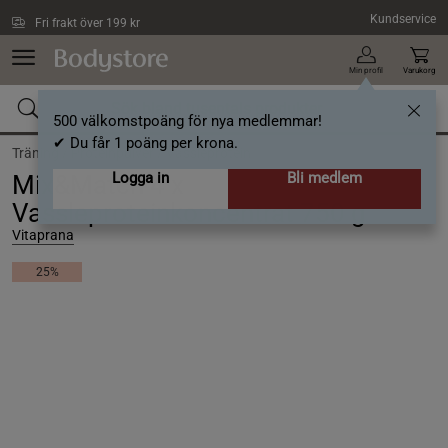
Hoppa till innehållet
Kundservice
Fri frakt över 199 kr
Min profil
Varukorg
500 välkomstpoäng för nya medlemmar!
✔ Du får 1 poäng per krona.
Träning /
Proteinpulver /
Vassleprotein
Logga in
Bli medlem
Mix&Match 4 x
Vassleproteinkoncentrat 750 g
Vitaprana
25%