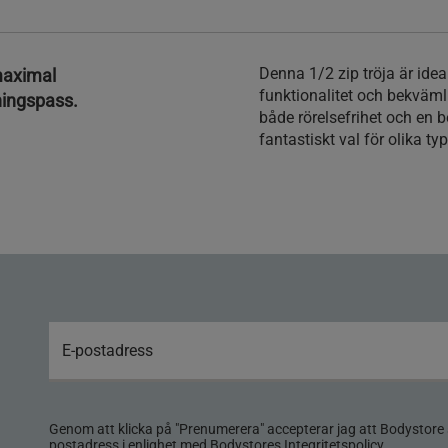
Denna 1/2 zip tröja är ide
maximal
funktionalitet och bekväm
ningspass.
både rörelsefrihet och en b
fantastiskt val för olika ty
Genom att klicka på "Prenumerera" accepterar jag att Bodystore 
postadress i enlighet med Bodystores
Integritetspolicy
.