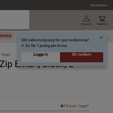
Kundservice
Varukorg
Min profil
stpoäng
Topplista
Alla varumärken
Nyheter
Artiklar
500 välkomstpoäng för nya medlemmar!
✔ Du får 1 poäng per krona.
Logga in
Bli medlem
/
Tröjor
Zip EMEA, Black, L
Få kvar i lager!