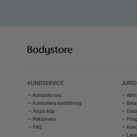
KUNDSERVICE
JURID
— Kontakta oss
— Allmä
— Kontrollera beställning
— Betal
— Ångra köp
— Data
— Reklamera
— Prisg
— FAQ
— Kund
— Lever