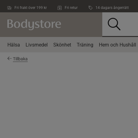
Hoppa till innehållet
Fri frakt över 199 kr
Fri retur
14 dagars ångerrätt
Hälsa
Livsmedel
Skönhet
Träning
Hem och Hushåll
Tillbaka