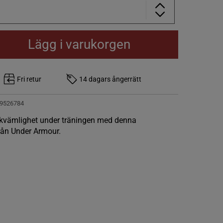
Lägg i varukorgen
Fri retur
14 dagars ångerrätt
9526784
bekvämlighet under träningen med denna
från Under Armour.