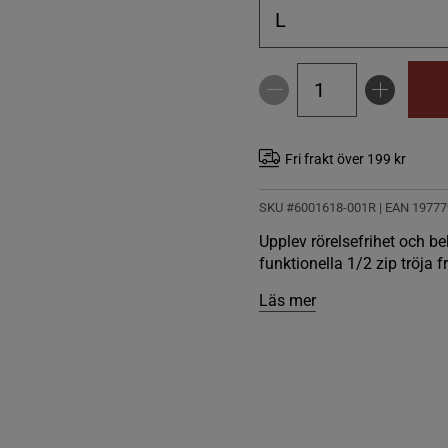
L
Fri frakt över 199 kr
SKU #6001618-001R | EAN
19777
Upplev rörelsefrihet och 
funktionella 1/2 zip tröja 
Läs mer