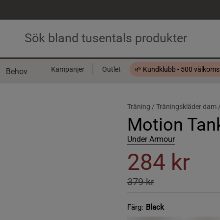
Kampanjer
Outlet
🌱 Kundklubb - 500 välkom
Behov
Presentkort
Träning /
Träningskläder dam 
Motion Tank
Under Armour
284 kr
379 kr
Färg:
Black