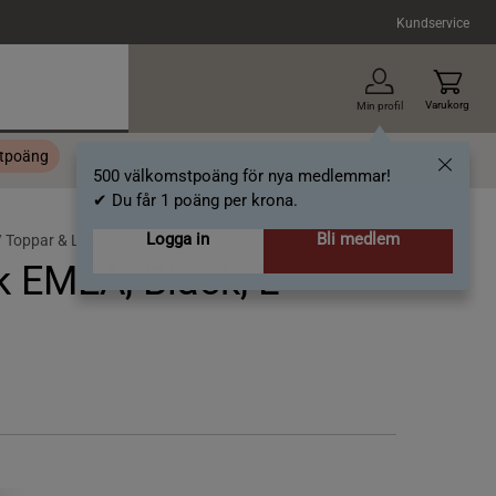
Kundservice
Varukorg
Min profil
stpoäng
Topplista
Alla varumärken
Nyheter
Artiklar
500 välkomstpoäng för nya medlemmar!
✔ Du får 1 poäng per krona.
Logga in
Bli medlem
/
Toppar & Linnen
 EMEA, Black, L