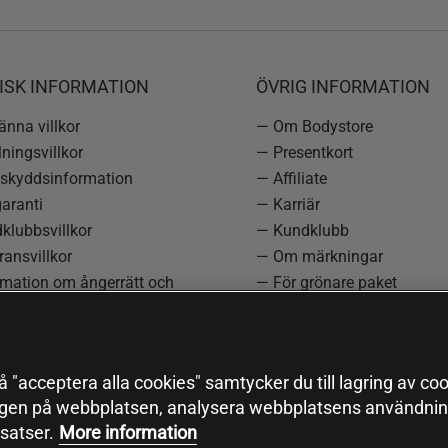
ISK INFORMATION
ÖVRIG INFORMATION
nna villkor
— Om Bodystore
ningsvillkor
— Presentkort
skyddsinformation
— Affiliate
aranti
— Karriär
klubbsvillkor
— Kundklubb
ansvillkor
— Om märkningar
rmation om ångerrätt och
— För grönare paket
ation
—
Redaktionell policy
einställningar
— Sitemap
— Black Friday
 "acceptera alla cookies" samtycker du till lagring av coo
ngen på webbplatsen, analysera webbplatsens användning
satser.
More information