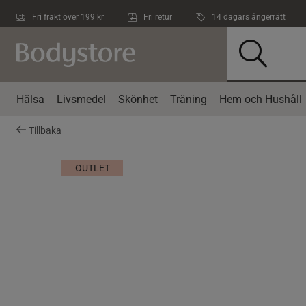
Hoppa till innehållet
Fri frakt över 199 kr
Fri retur
14 dagars ångerrätt
Hälsa
Livsmedel
Skönhet
Träning
Hem och Hushåll
Tillbaka
OUTLET