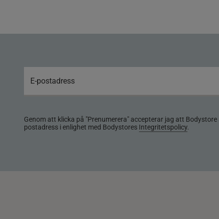
Genom att klicka på "Prenumerera" accepterar jag att Bodystore 
postadress i enlighet med Bodystores
Integritetspolicy
.