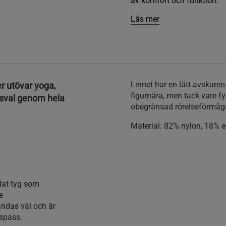
av komfort och funktion.
Läs mer
Linnet har en lätt avskure
r utövar yoga,
figurnära, men tack vare fy
 sval genom hela
obegränsad rörelseförmåga i
Material
: 82% nylon, 18% e
klat tyg som
e
andas väl och är
gspass.