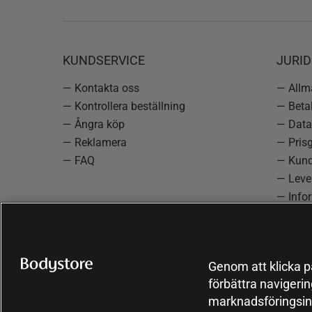
KUNDSERVICE
JURID
— Kontakta oss
— Allmä
— Kontrollera beställning
— Betal
— Ångra köp
— Data
— Reklamera
— Prisg
— FAQ
— Kund
— Lever
— Info
reklam
— Cooki
Genom att klicka på
förbättra navigeri
marknadsföringsin