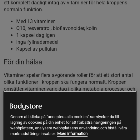
ett komplett dagligt intag av vitaminer för hela kroppens
normala funktion.
Med 13 vitaminer
Q10, resveratrol, bioflavonoider, kolin
1 kapsel dagligen
Inga fyllnadsmedel
Kapsel av pullulan
För din hälsa
Vitaminer spelar flera avgörande roller för att ett stort antal
olika funktioner i kroppen ska fungera normalt. Kroppen
omsätter vitaminer varje dag i olika metabola processer och
det är viktigt att kroppen alltid får påfyllning för att brist inte
ska uppstå.
Med Multivitamin Premium från Vitaprana får du en
Genom att klicka på "acceptera alla cookies" samtycker du till
multivitamin som håller mycket hög kvalitet och som ger
lagring av cookies på din enhet för att förbättra navigeringen på
kroppen de vitaminer den behöver i bra doser. En kapsel ger
webbplatsen, analysera webbplatsens användning och bistå i våra
marknadsföringsinsatser.
More information
ett komplett spektrum med totalt 13 olika vitaminer.