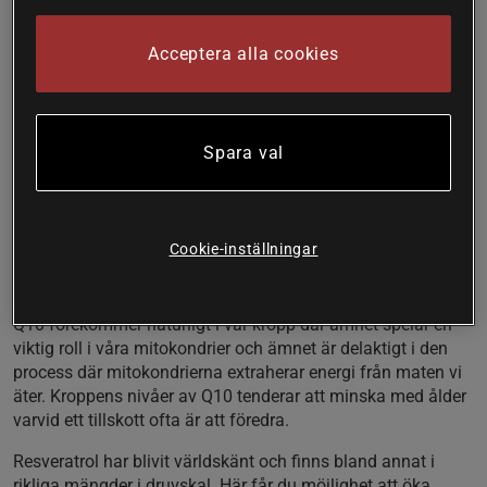
Multivitamin Premium innehåller bland annat vitamin C och
E som båda är viktiga för att kroppens celler mot oxidativ
Acceptera alla cookies
stress och de bidrar även till immunförsvarets normala
funktion. Inkluderat är även hela familjen med B-vitaminer,
från utvalda källor, som är avgörande för bland annat en
normal ämnesomsättning och kognitiv funktion.
Spara val
Mer än bara vitaminer
Utöver vitaminer så innehåller Multivitamin Premium även
Cookie-inställningar
Q10, resveratrol, bioflavonoider och kolin. Dessa adderingar
ger dig betydligt fler fördelar än en vanlig multivitamin.
Q10 förekommer naturligt i vår kropp där ämnet spelar en
viktig roll i våra mitokondrier och ämnet är delaktigt i den
process där mitokondrierna extraherar energi från maten vi
äter. Kroppens nivåer av Q10 tenderar att minska med ålder
varvid ett tillskott ofta är att föredra.
Resveratrol har blivit världskänt och finns bland annat i
rikliga mängder i druvskal. Här får du möjlighet att öka