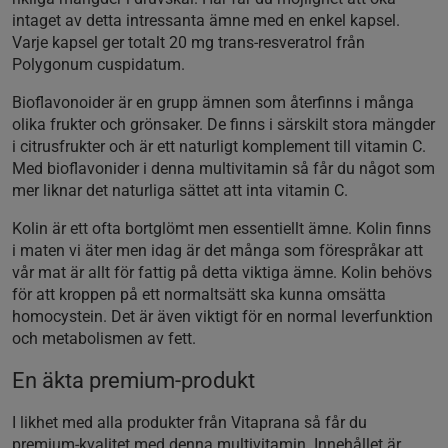
intaget av detta intressanta ämne med en enkel kapsel.
Varje kapsel ger totalt 20 mg trans-resveratrol från
Polygonum cuspidatum.
Bioflavonoider är en grupp ämnen som återfinns i många
olika frukter och grönsaker. De finns i särskilt stora mängder
i citrusfrukter och är ett naturligt komplement till vitamin C.
Med bioflavonider i denna multivitamin så får du något som
mer liknar det naturliga sättet att inta vitamin C.
Kolin är ett ofta bortglömt men essentiellt ämne. Kolin finns
i maten vi äter men idag är det många som förespråkar att
vår mat är allt för fattig på detta viktiga ämne. Kolin behövs
för att kroppen på ett normaltsätt ska kunna omsätta
homocystein. Det är även viktigt för en normal leverfunktion
och metabolismen av fett.
En äkta premium-produkt
I likhet med alla produkter från Vitaprana så får du
premium-kvalitet med denna multivitamin. Innehållet är