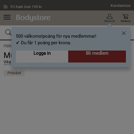
Hoppa till innehållet
Kundservice
Fri frakt över 199 kr
Min profil
Varukorg
500 välkomstpoäng för nya medlemmar!
✔ Du får 1 poäng per krona.
Hälsa /
Vitaminer /
Multivitamin
Logga in
Bli medlem
Multivitamin Premium, 50 caps
Vitaprana
Prisvärd