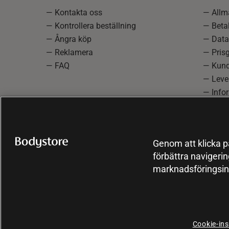
— Kontakta oss
— Allmä
— Kontrollera beställning
— Betal
— Ångra köp
— Data
— Reklamera
— Prisg
— FAQ
— Kund
— Lever
— Info
reklam
— Cooki
Genom att klicka på
förbättra navigeri
marknadsföringsin
Cookie-ins