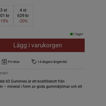
3
st
4
st
01 kr
629 kr
-15%
-20%
I lager
Lägg i varukorgen
Fri retur
14 dagars ångerrätt
01827
b 60 Gummies är ett kosttillskott från
n – mineral i form av goda gummibjörnar och ett