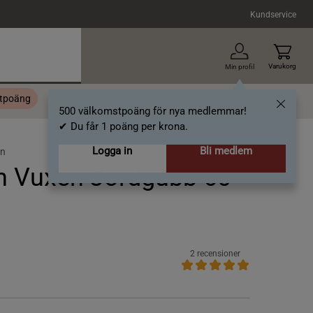
Kundservice
Varukorg
Min profil
stpoäng
Topplista
Alla varumärken
Nyheter
Artiklar
500 välkomstpoäng för nya medlemmar!
✔ Du får 1 poäng per krona.
Logga in
Bli medlem
in
in Vuxen Jordgubb 60
2 recensioner