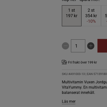
1
st
2
st
197 kr
354 kr
5
-10%
Fri frakt över 199 kr
SKU #A91003-13
| EAN
57139180
Multivitamin Vuxen Jordgub
VitaYummy. En multivitami
balanserat innehåll.
Läs mer