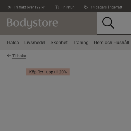
Hoppa till innehållet
Fri frakt över 199 kr
Fri retur
14 dagars ångerrätt
Hälsa
Livsmedel
Skönhet
Träning
Hem och Hushåll
Tillbaka
Köp fler - upp till 20%