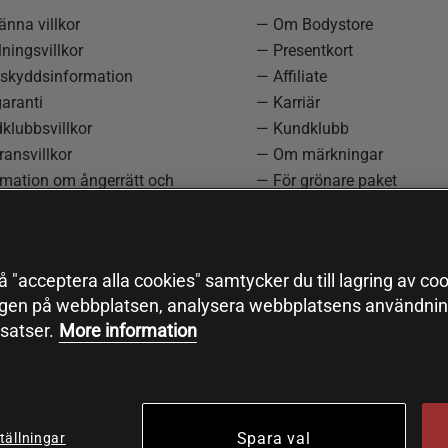
nna villkor
— Om Bodystore
ningsvillkor
— Presentkort
skyddsinformation
— Affiliate
aranti
— Karriär
klubbsvillkor
— Kundklubb
ansvillkor
— Om märkningar
rmation om ångerrätt och
— För grönare paket
ation
—
Redaktionell policy
einställningar
— Sitemap
— Black Friday
 "acceptera alla cookies" samtycker du till lagring av coo
ngen på webbplatsen, analysera webbplatsens användning
satser.
More information
Spara val
tällningar