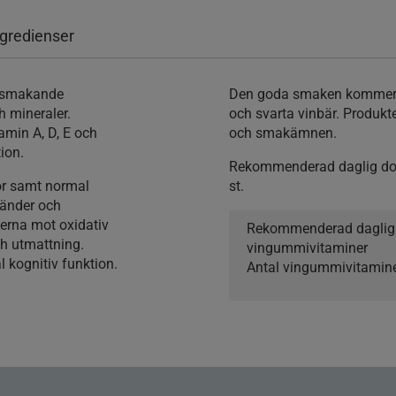
ngredienser
Den goda smaken kommer fr
 mineraler.
och svarta vinbär. Produkten
amin A, D, E och
och smakämnen.
ion.
Rekommenderad daglig do
nor samt normal
st.
Rekommenderad daglig d
vingummivitaminer
l kognitiv funktion.
Antal vingummivitamine