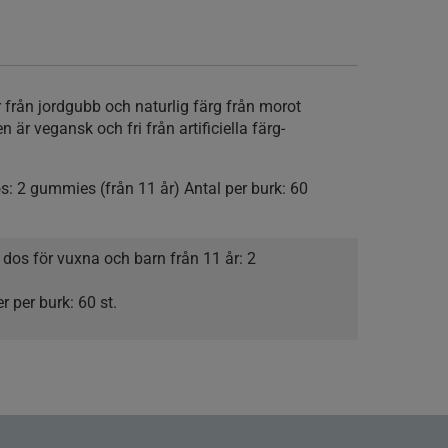
ån jordgubb och naturlig färg från morot
 är vegansk och fri från artificiella färg-
s:
2 gummies (från 11 år)
Antal per burk:
60
os för vuxna och barn från 11 år:
2
r per burk:
60 st.