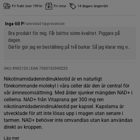
Fri frakt över 199 kr
Fri retur
14 dagars ångerrätt
Inga-lill P
Framröstad topprecension
Bra produkt för mig. Får bättre sömn kvalitet. Piggare på 
dagen.
Därför gör jag en beställning på två burkar. Så jag klarar mig ett 
tag.
SKU #902123
| EAN
7350132945223
Nikotinamidadenindinukleotid är en naturligt
förekommande molekyl i våra celler där den är central för
vår ämnesomsättning. Med ålder sjunker mängden NAD+ i
cellerna. NAD+ från Vitaprana ger 300 mg ren
nikotinamidadenindinukleotid per kapsel. Kapslarna är
utvecklade för att inte lösas upp i magen utan senare i
tarmen. NAD+ behöver inte omvandlas utan kan användas
direkt av kroppen.
Läs mer