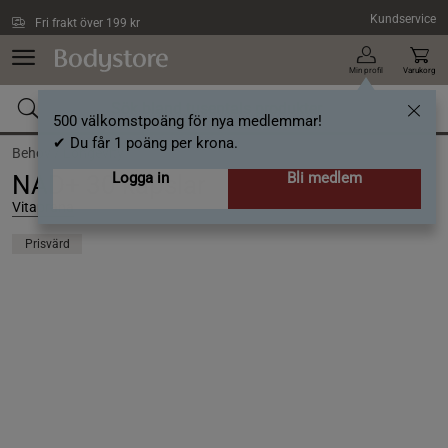
Hoppa till innehållet
Kundservice
Fri frakt över 199 kr
Min profil
Varukorg
500 välkomstpoäng för nya medlemmar!
✔ Du får 1 poäng per krona.
Behov /
Longevity
Logga in
Bli medlem
NAD+ 30 kapslar
Vitaprana
Prisvärd