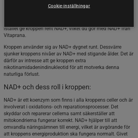
celler i våra mitokondrier. NAD+ är av stor vikt för att
Cookie-inställningar
kroppen ska kunna omvandla maten vi äter till energi.
Kroppen kan använda nikotinamidribosid för att bilda
NAD+, men det är även möjligt att gå förbi detta steg och
istället ge kroppen rent NAD+, vilket du gör med NAD+ från
Vitaprana.
Kroppen använder sig av NAD+ dygnet runt. Dessvärre
sjunker kroppens nivåer av NAD+ med stigande ålder. Det är
därför av intresse att ge kroppen extra
nikotinamidadenindinukleotid för att motverka denna
naturliga förlust.
NAD+ och dess roll i kroppen:
NAD+ är ett koenzym som finns i alla kroppens celler och är
involverat i oxidations- och reparationsprocesser. Det
skyddar och reparerar cellerna samt säkerställer att
mitokondrierna fungerar korrekt. NAD+ hjälper till att
omvandla näringsämnen till energi, vilket är avgörande för
att kroppens energiproduktion ska fungera normalt. Givet