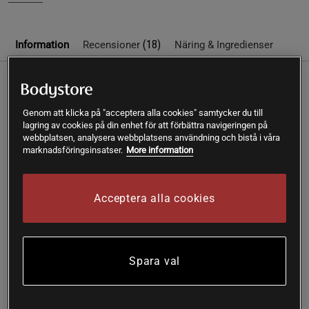
(18)
Information
Recensioner
Näring & Ingredienser
Fördelar med Vitaprana NAD+:
Genom att klicka på "acceptera alla cookies" samtycker du till
300 mg NAD+: Ger en hög dos av rent
lagring av cookies på din enhet för att förbättra navigeringen på
nikotinamidadenindinukleotid per kapsel.
webbplatsen, analysera webbplatsens användning och bistå i våra
Behöver inte omvandlas: Kroppen kan direkt använda
marknadsföringsinsatser.
More information
NAD+ utan omvandling.
Syraresistent kapsel: Kapseln löses upp i tarmen för
bättre upptag.
Acceptera alla cookies
Inga onödiga tillsatser: En ren produkt med endast tre
ingredienser.
Räcker i 15 - 30 dagar: En förpackning innehåller 30
kapslar.
Spara val
EU-råvara
Nikotinamidadenindinukleotid, eller NAD+, finns i alla våra