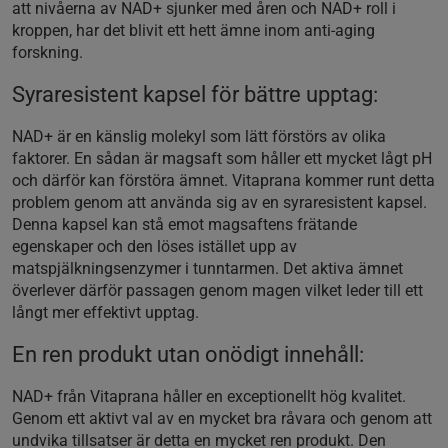
att nivåerna av NAD+ sjunker med åren och NAD+ roll i
kroppen, har det blivit ett hett ämne inom anti-aging
forskning.
Syraresistent kapsel för bättre upptag:
NAD+ är en känslig molekyl som lätt förstörs av olika
faktorer. En sådan är magsaft som håller ett mycket lågt pH
och därför kan förstöra ämnet. Vitaprana kommer runt detta
problem genom att använda sig av en syraresistent kapsel.
Denna kapsel kan stå emot magsaftens frätande
egenskaper och den löses istället upp av
matspjälkningsenzymer i tunntarmen. Det aktiva ämnet
överlever därför passagen genom magen vilket leder till ett
långt mer effektivt upptag.
En ren produkt utan onödigt innehåll:
NAD+ från Vitaprana håller en exceptionellt hög kvalitet.
Genom ett aktivt val av en mycket bra råvara och genom att
undvika tillsatser är detta en mycket ren produkt. Den