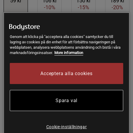
59 kr
106 kr
150 kr
189 kr
-10%
-15%
-20%
Lägg i varukorgen
Genom att klicka på "acceptera alla cookies" samtycker du till
lagring av cookies på din enhet för att förbättra navigeringen på
Fri frakt över 199 kr
Fri retur
14 dagars ångerrätt
webbplatsen, analysera webbplatsens användning och bistå i våra
marknadsföringsinsatser.
More information
Ida
Framröstad topprecension
Billig och bra städprodukt! Köper alltid påsar på 1 kg från 
Acceptera alla cookies
Bodystore
SKU #A0032
| EAN
3760138841391
Spara val
Natriumbikarbonat Technical grade från La droguerie
écologique är en kilospåse med bikarbonat avsett för
miljövänlig städning. Med pH-värde 8-8,5.
Cookie-inställningar
Läs mer