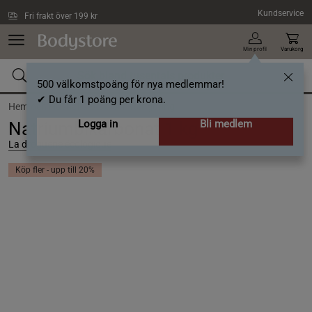
Hoppa till innehållet
Kundservice
Fri frakt över 199 kr
Min profil
Varukorg
500 välkomstpoäng för nya medlemmar!
✔ Du får 1 poäng per krona.
Hem och Hushåll /
Städ och Rengöring
Logga in
Bli medlem
Natriumbikarbonat 1 kg
La droguerie écologique
Köp fler - upp till 20%