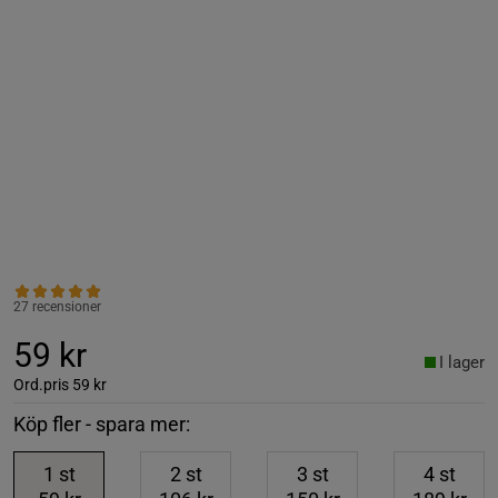
27 recensioner
59 kr
I lager
Ord.pris
59 kr
Köp fler - spara mer:
1
st
2
st
3
st
4
st