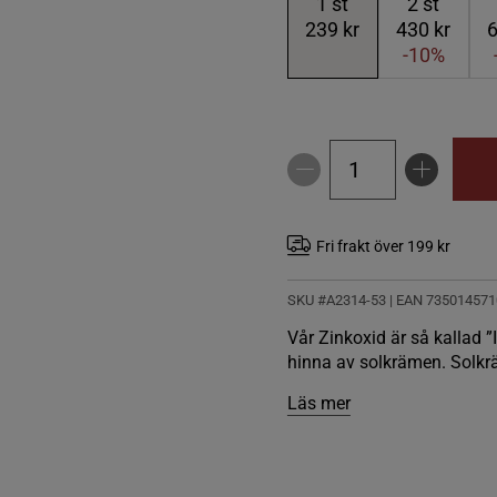
1
st
2
st
239 kr
430 kr
6
-10%
Fri frakt över 199 kr
SKU #A2314-53
| EAN
735014571
Vår Zinkoxid är så kallad ”I
hinna av solkrämen. Solkrä
Läs mer