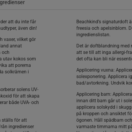
ngredienser
der att du inte får
Beachkind’s signaturdoft är
udtyper, även din!
freesia och apelsinblom. 
ingredienslistan.
h vaxer, vilket gör
Bland annat
Det är doftblandning med na
a och
att se till att inga allergi-
lja utav kokos som
det ofta kan bli när essenti
ika att porerna
Applicering vuxna:
Applicer
da solkrämen i
solexponering. Applicera i
bad/avtorkning. Undvik k
orberar solens UV-
Applicering barn:
Applicer
nkoxid för att skapa
innan ditt barn går ut i so
terar både UVA- och
applicera solskydd i skug
på kroppen och ansiktet fö
ställs för att
ögonen. Håll spädbarn och
från ingredienser
varmaste timmarna mitt på