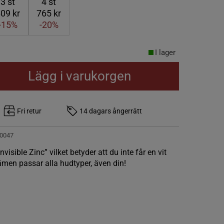
3
st
4
st
09 kr
765 kr
-15%
-20%
I lager
Lägg i varukorgen
Fri retur
14 dagars ångerrätt
0047
nvisible Zinc” vilket betyder att du inte får en vit
men passar alla hudtyper, även din!