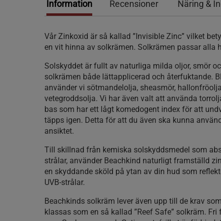
Information
Recensioner
Näring & I
Vår Zinkoxid är så kallad ”Invisible Zinc” vilket bety
en vit hinna av solkrämen. Solkrämen passar alla h
Solskyddet är fullt av naturliga milda oljor, smör oc
solkrämen både lättapplicerad och återfuktande. 
använder vi sötmandelolja, sheasmör, hallonfröolj
vetegroddsolja. Vi har även valt att använda torro
bas som har ett lågt komedogent index för att undv
täpps igen. Detta för att du även ska kunna använ
ansiktet.
Till skillnad från kemiska solskyddsmedel som abs
strålar, använder Beachkind naturligt framställd zi
en skyddande sköld på ytan av din hud som reflek
UVB-strålar.
Beachkinds solkräm lever även upp till de krav som 
klassas som en så kallad ”Reef Safe” solkräm. Fri 