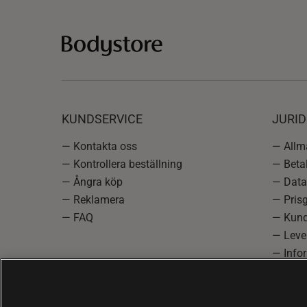
KUNDSERVICE
JURID
— Kontakta oss
— Allmä
— Kontrollera beställning
— Betal
— Ångra köp
— Data
— Reklamera
— Prisg
— FAQ
— Kund
— Lever
— Info
reklam
— Cooki