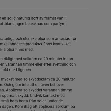
 en solig naturlig doft av främst vanilj,
Doftblandingen betecknas som parfym i
turliga och eteriska oljor som är testad för
framkallande restprodukter finns kvar vilket
ella oljor finns med.
a rikligt med solkräm ca 20 minuter innan
gen varannan timme eller efter svettning och
ontakt med ögonen.
a mycket med solskyddskräm ca 20 minuter
len. Och glöm inte att du även behöver
gan. Applicera solskyddet varannan timme
r optimalt skydd. Undvik kontakt med
 små barn borta från solen under de
 dagen. Kom ihåg att applicera solkräm på