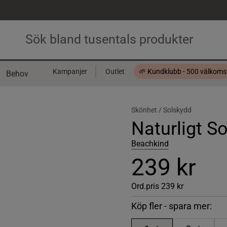
Kampanjer
Outlet
🌱 Kundklubb - 500 välkom
Behov
Presentkort
Skönhet /
Solskydd
Naturligt S
Beachkind
239 kr
Ord.pris
239 kr
Köp fler - spara mer: