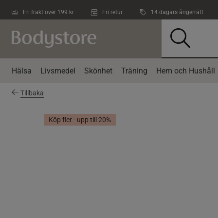
Hoppa till innehållet
Fri frakt över 199 kr
Fri retur
14 dagars ångerrätt
Hälsa
Livsmedel
Skönhet
Träning
Hem och Hushåll
Tillbaka
Köp fler - upp till 20%