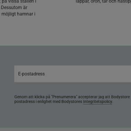
på vissa ställen i
läppar, öron, tår och näst
. Dessutom är
m möjligt hamnar i
Genom att klicka på "Prenumerera" accepterar jag att Bodystore 
postadress i enlighet med Bodystores
Integritetspolicy
.