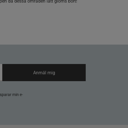
ippen då dessa områden lätt glöms bort!
Anmäl mig
sparar min e-