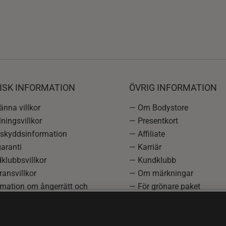
ISK INFORMATION
ÖVRIG INFORMATION
nna villkor
— Om Bodystore
ningsvillkor
— Presentkort
skyddsinformation
— Affiliate
aranti
— Karriär
klubbsvillkor
— Kundklubb
ansvillkor
— Om märkningar
rmation om ångerrätt och
— För grönare paket
ation
—
Redaktionell policy
einställningar
— Sitemap
— Black Friday