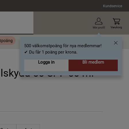
Kundservice
Varukorg
Min profil
stpoäng
Topplista
Alla varumärken
Nyheter
Artiklar
500 välkomstpoäng för nya medlemmar!
✔ Du får 1 poäng per krona.
Logga in
Bli medlem
olskydd 50 SPF 50 ml