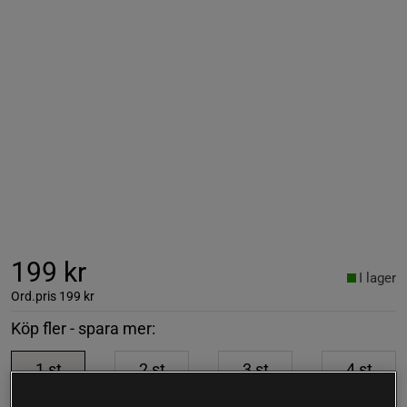
199 kr
I lager
Ord.pris
199 kr
Köp fler - spara mer:
1
st
2
st
3
st
4
st
199 kr
358 kr
507 kr
637 kr