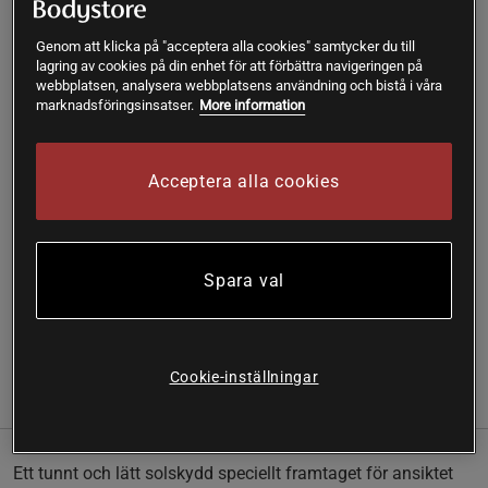
-10%
-15%
-20%
Genom att klicka på "acceptera alla cookies" samtycker du till
lagring av cookies på din enhet för att förbättra navigeringen på
Lägg i varukorgen
webbplatsen, analysera webbplatsens användning och bistå i våra
marknadsföringsinsatser.
More information
Fri frakt över 199 kr
Fri retur
14 dagars ångerrätt
Acceptera alla cookies
SKU #A4113-64
| EAN
4752223001031
Ett tunnt och lätt solskydd speciellt framtaget för ansiktet
som skyddar mot skadliga UVA / UVB-strålar 365 dagar om
Spara val
året, innehållande SPF 30.
Läs mer
Cookie-inställningar
Information
Recensioner
Näring & Ingredienser
Ett tunnt och lätt solskydd speciellt framtaget för ansiktet