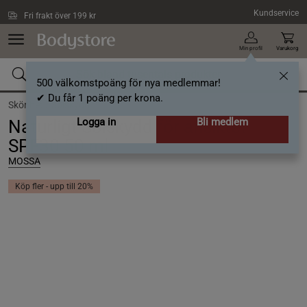
Hoppa till innehållet
Kundservice
Fri frakt över 199 kr
Min profil
Varukorg
500 välkomstpoäng för nya medlemmar!
✔ Du får 1 poäng per krona.
Skönhet /
Solskydd
Logga in
Bli medlem
Naturligt Solskydd för ansiktet
SPF30 50 ml
MOSSA
Köp fler - upp till 20%