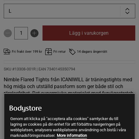
L
Lägg i varukorgen
Fri frakt över 199 kr
Fri retur
14 dagars ångerrätt
SKU #13308-001R | EAN
7340145350794
Nimble Flared Tights från ICANIWILL är träningstights med
hög midja och utställd passform som ger både stil och
rörelsefrihet. Det supermjuka materialet med fyrvägsstretch
och fukttransporterande egenskaper gör dem perfekta för
allt från gym till yoga. Bekvämt elastiskt midjeband håller
tightsen på plats under hela passet.
Genom att klicka på "acceptera alla cookies" samtycker du till
lagring av cookies på din enhet för att förbättra navigeringen på
Läs mer
webbplatsen, analysera webbplatsens användning och bistå i våra
marknadsföringsinsatser.
More information