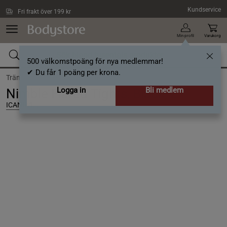
Hoppa till innehållet
Kundservice
Fri frakt över 199 kr
Min profil
Varukorg
500 välkomstpoäng för nya medlemmar!
✔ Du får 1 poäng per krona.
Träning /
Träningskläder dam /
Byxor
Logga in
Bli medlem
Nimble Flared Tights, Black, L
ICANIWILL