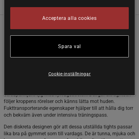
Information
Recensioner
Acceptera alla cookies
Beskrivning
Nimble Flared Tights från ICANIWILL är träningsbyxor med
Spara val
hög midja, skapade för dig som vill kombinera stil och
funktion. Den utställda passformen ger en modern siluett
och extra rörelsefrihet, perfekt för både gym och yoga. Det
elastiska midjebandet sitter bekvämt och håller tightsen på
Cookie-inställningar
plats under hela passet.
Materialet består av 75% nylon och 25% spandex, vilket ger
ett supermjukt tyg med fyrvägsstretch. Det gör att tightsen
följer kroppens rörelser och känns lätta mot huden.
Fukttransporterande egenskaper hjälper till att hålla dig torr
och bekväm även under intensiva träningspass.
Den diskreta designen gör att dessa utställda tights passar
lika bra på gymmet som till vardags. De är tunna, mjuka och