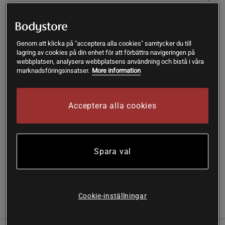
399 kr
XS
Genom att klicka på "acceptera alla cookies" samtycker du till
lagring av cookies på din enhet för att förbättra navigeringen på
webbplatsen, analysera webbplatsens användning och bistå i våra
Lägg i varukorgen
marknadsföringsinsatser.
More information
Fri frakt över 199 kr
Fri retur
14 dagars ångerrätt
Acceptera alla cookies
SKU #13305-001R | EAN
7340145350282
Nimble Adjustable Sports Bra – Sport-bh:n som ger dig
Spara val
optimal komfort med sina justerbara axelband och lätt stöd!
Läs mer
Cookie-inställningar
Information
Recensioner