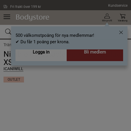
Hoppa till innehållet
Kundservice
Fri frakt över 199 kr
Min profil
Varukorg
500 välkomstpoäng för nya medlemmar!
✔ Du får 1 poäng per krona.
Träning /
Träningskläder dam /
Sport-BH
Logga in
Bli medlem
Nimble Adjustable Sports Bra, Black,
XS
ICANIWILL
OUTLET