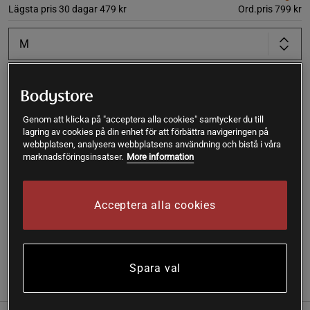
Lägsta pris 30 dagar
479 kr
Ord.pris
799 kr
M
Lägg i varukorgen
Genom att klicka på "acceptera alla cookies" samtycker du till
lagring av cookies på din enhet för att förbättra navigeringen på
Fri frakt över 199 kr
Fri retur
14 dagars ångerrätt
webbplatsen, analysera webbplatsens användning och bistå i våra
marknadsföringsinsatser.
More information
SKU #13651-625R | EAN
7340145538994
En supermjuk och följsam tröja som ger komfort och
Acceptera alla cookies
rörelsefrihet under lågintensiv träning.
Läs mer
Spara val
Information
Recensioner