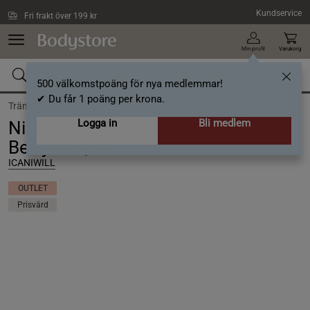
Hoppa till innehållet
Kundservice
Fri frakt över 199 kr
Min profil
Varukorg
500 välkomstpoäng för nya medlemmar!
✔ Du får 1 poäng per krona.
Träning /
Träningskläder dam /
Tröjor
Logga in
Bli medlem
Nimble 1/2 Zip Long Sleeve, Dull
Berry Red, M
ICANIWILL
OUTLET
Prisvärd