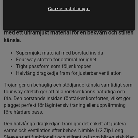
Nimble 1/2 Zip Long Sleeve från ICANIWILL är
Cookie-inställningar
designad för aktiviteter som yoga, pilates eller
uppvärmning. Den kombinerar en tight passform
med ett ultramjukt material för en bekväm och stilren
känsla.
Supermjukt material med borstad insida
Four-way stretch för optimal rörlighet
Tight passform som följer kroppen
Halvlång dragkedja fram för justerbar ventilation
Tröjan ger en behaglig och stödjande känsla samtidigt som
four-way stretch gör att alla rörelser känns naturliga och
fria. Den borstande insidan förstärker komforten, vilket gör
plagget perfekt för lågintensiv träning eller uppvärmning
före hårdare pass.
Den halvlånga dragkedjan fram gör det enkelt att justera
värme och ventilation efter behov. Nimble 1/2 Zip Long
Sleeve är ett funktionellt och stilrent val som blir en självklar