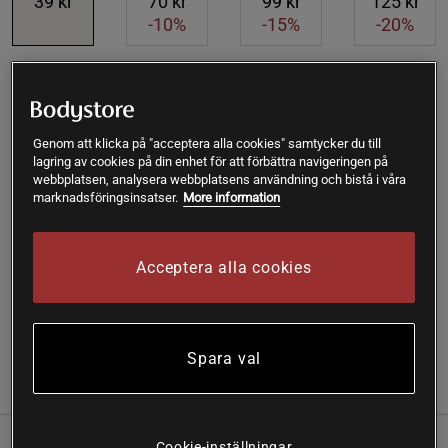
39 kr
70 kr
99 kr
125 kr
-10%
-15%
-20%
Lägg i varukorgen
Genom att klicka på "acceptera alla cookies" samtycker du till
Fri frakt över 199 kr
Fri retur
14 dagars ångerrätt
lagring av cookies på din enhet för att förbättra navigeringen på
webbplatsen, analysera webbplatsens användning och bistå i våra
marknadsföringsinsatser.
More information
SKU #A9989-33
| EAN
7340130506854
Ljuvliga chokladpraliner med 52% kakaohalt, fyllda med en
krämig smörkärna av noggrant utvalda och rostade
Acceptera alla cookies
hasselnötter.
Läs mer
Spara val
(1)
Information
Recensioner
Näring & Ingredienser
Cookie-inställningar