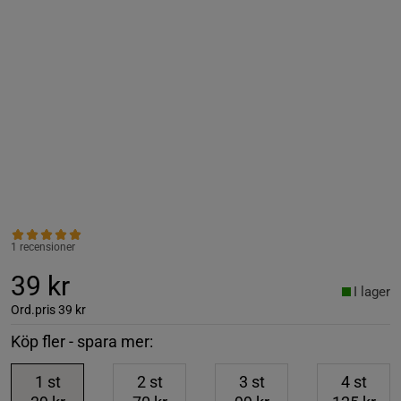
1 recensioner
39 kr
I lager
Ord.pris
39 kr
Köp fler - spara mer:
1
st
2
st
3
st
4
st