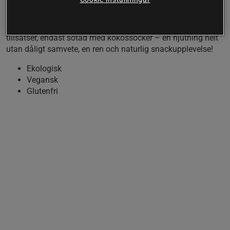
Upptäck Renée Voltaires ljuvliga chokladpraliner med 52%
kakaohalt, fyllda med en krämig smörkärna av noggrant
utvalda och rostade hasselnötter. Här finns inga onödiga
tillsatser, endast sötad med kokossocker – en njutning helt
utan dåligt samvete, en ren och naturlig snackupplevelse!
Ekologisk
Vegansk
Glutenfri