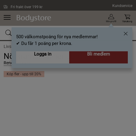
Hoppa till innehållet
Kundservice
Fri frakt över 199 kr
Min profil
Varukorg
500 välkomstpoäng för nya medlemmar!
✔ Du får 1 poäng per krona.
Livsmedel /
Snacks och godis /
Choklad
Logga in
Bli medlem
Nötkrämspraliner Jordnöt 3 x 13 g
Renée Voltaire
Köp fler - upp till 20%