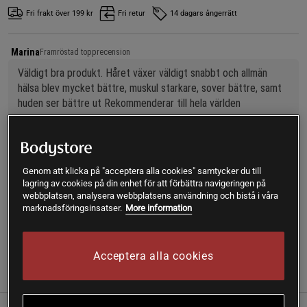
Fri frakt över 199 kr
Fri retur
14 dagars ångerrätt
Marina
Framröstad topprecension
Väldigt bra produkt. Håret växer väldigt snabbt och allmän 
hälsa blev mycket bättre, muskul starkare, sover bättre, samt 
huden ser bättre ut Rekommenderar till hela världen
SKU #A1796-11
| EAN
4010160419167
Genom att klicka på "acceptera alla cookies" samtycker du till
Original Silicea är ett kosttillskott från Silicea som innehåller
lagring av cookies på din enhet för att förbättra navigeringen på
196 mg kisel per kapsel. Innehåller även zink som bidrar till
webbplatsen, analysera webbplatsens användning och bistå i våra
normalt hår, hud och naglar.
marknadsföringsinsatser.
More information
Läs mer
Acceptera alla cookies
(7)
Information
Recensioner
Näring & Ingredienser