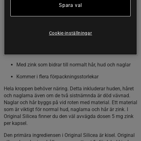
Spara val
Alla kroppens vävnader behöver näring. Huden, håret och
naglarna är inget undantag. I Original Silicea finner du bland
annat zink som bidrar till normalt hår, hud och naglar. Detta
kombineras med flera andra vitaminer och mineraler varav
Cookie-inställningar
en är kisel. Den kisel som används i produkten är ytterst
finfördelad och håller hög kvalitet.
Hela 420 mg kiseldioxid per kapsel
Med zink som bidrar till normalt hår, hud och naglar
Kommer i flera förpackningsstorlekar
Hela kroppen behöver näring. Detta inkluderar huden, håret
och naglarna även om de två sistnämnda är död vävnad.
Naglar och hår byggs på vid roten med material. Ett material
som är viktigt för normal hud, naglarna och hår är zink. I
Original Silicea finner du den väl avvägda dosen 5 mg zink
per kapsel.
Den primära ingrediensen i Original Silicea är kisel. Original