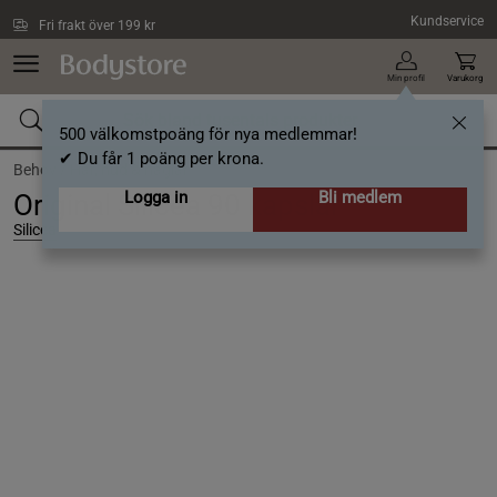
Hoppa till innehållet
Kundservice
Fri frakt över 199 kr
Min profil
Varukorg
500 välkomstpoäng för nya medlemmar!
✔ Du får 1 poäng per krona.
Behov /
Hår, hud & naglar
Logga in
Bli medlem
Original Silicea 90 kapslar
Silicea