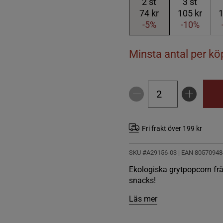
2
st
3
st
74 kr
105 kr
1
-5%
-10%
Minsta antal per köp
Fri frakt över 199 kr
SKU #A29156-03
| EAN
80570948
Ekologiska grytpopcorn från
snacks!
Läs mer