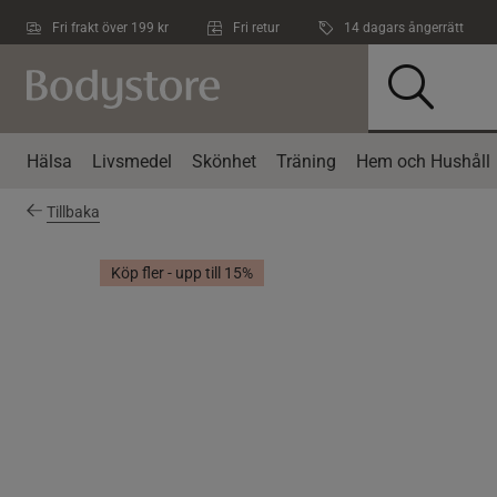
Hoppa till innehållet
Fri frakt över 199 kr
Fri retur
14 dagars ångerrätt
Hälsa
Livsmedel
Skönhet
Träning
Hem och Hushåll
Tillbaka
Köp fler - upp till 15%