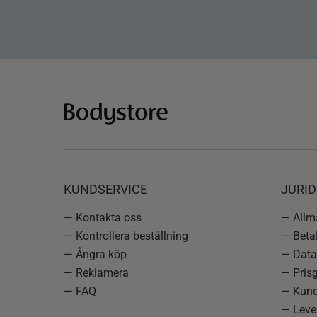
KUNDSERVICE
JURID
— Kontakta oss
— Allmä
— Kontrollera beställning
— Betal
— Ångra köp
— Data
— Reklamera
— Prisg
— FAQ
— Kund
— Lever