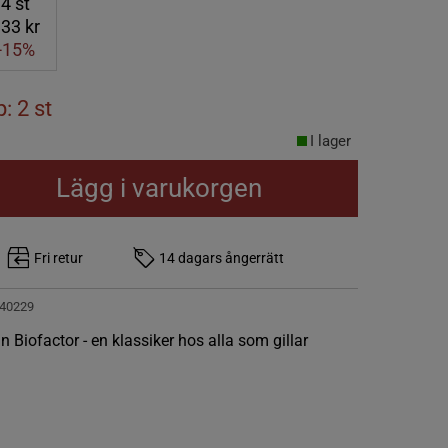
4
st
33 kr
-15%
: 2 st
I lager
Lägg i varukorgen
Fri retur
14 dagars ångerrätt
40229
 Biofactor - en klassiker hos alla som gillar