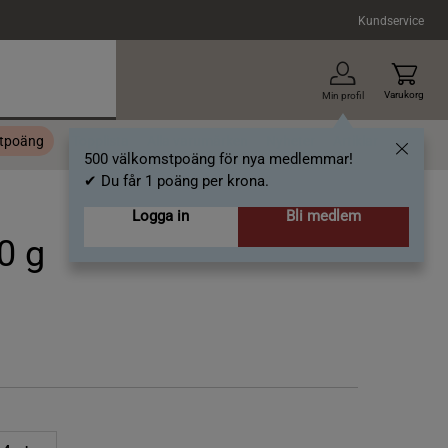
Kundservice
Varukorg
Min profil
stpoäng
Topplista
Alla varumärken
Nyheter
Artiklar
500 välkomstpoäng för nya medlemmar!
✔ Du får 1 poäng per krona.
Logga in
Bli medlem
0 g