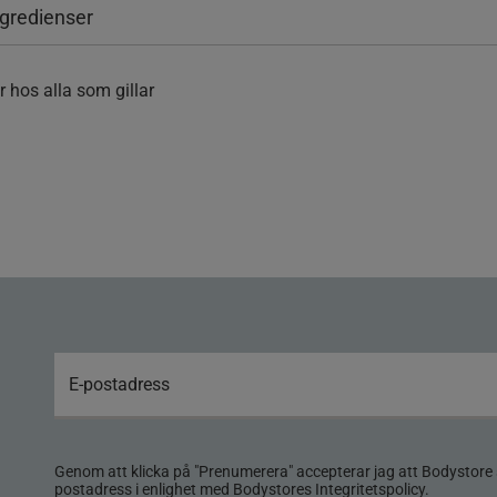
ngredienser
r hos alla som gillar
Genom att klicka på "Prenumerera" accepterar jag att Bodystore 
postadress i enlighet med Bodystores
Integritetspolicy
.