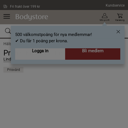
Hoppa till innehållet
Kundservice
Fri frakt över 199 kr
Min profil
Varukorg
500 välkomstpoäng för nya medlemmar!
✔ Du får 1 poäng per krona.
Hälsa /
Superfood
Logga in
Bli medlem
Premium Psyllium 200 g
Lindroos
Prisvärd