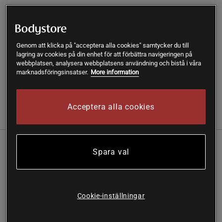
Fri frakt över 199 kr
Fri retur
14 dagars ångerrätt
SKU #A12914-01
| EAN
7320880011846
Genom att klicka på "acceptera alla cookies" samtycker du till
Baka saftiga, glutenfria bakverk enkelt med Lindroos
lagring av cookies på din enhet för att förbättra navigeringen på
webbplatsen, analysera webbplatsens användning och bistå i våra
Psyllium av premiumkvalitet!
marknadsföringsinsatser.
More information
Läs mer
Acceptera alla cookies
(2)
Information
Recensioner
Näring & Ingredienser
Lindroos Premium Psyllium är den ultimata
Spara val
ingrediensen för att skapa saftiga, luftiga och
välsmakande glutenfria bröd.
Förbättrad konsistens
Cookie-inställningar
Saftiga, luftiga glutenfria bakverk
Källa till kostfiber