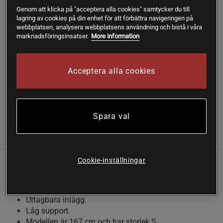
Genom att klicka på "acceptera alla cookies" samtycker du till
lagring av cookies på din enhet för att förbättra navigeringen på
webbplatsen, analysera webbplatsens användning och bistå i våra
Fri frakt över 199 kr
Fri retur
14 dagars ångerrätt
marknadsföringsinsatser.
More information
SKU #1687-156R | EAN
7350175281487
Acceptera alla cookies
Ta dina ryggpass till en ny nivå med vår populära Prime
Seamless Top.
Läs mer
Spara val
Information
Recensioner
Cookie-inställningar
Mjuk och följsam topp, perfekt för lågintensiv träning.
Sport-bh med öppen rygg.
Uttagbara inlägg.
Låg support.
Modellen är 167 cm och har storlek S.