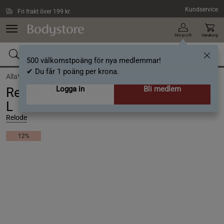
Hoppa till innehållet
Kundservice
Fri frakt över 199 kr
Min profil
Varukorg
500 välkomstpoäng för nya medlemmar!
✔ Du får 1 poäng per krona.
AllaVarumärken /
Relode
Logga in
Bli medlem
Relode Prime Halterneck Top Black,
L
Relode
12%