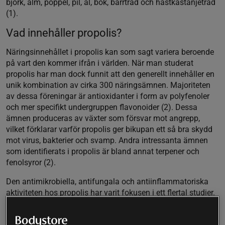
björk, alm, poppel, pil, al, bok, barrträd och hästkastanjeträd
(1).
Vad innehåller propolis?
Näringsinnehållet i propolis kan som sagt variera beroende
på vart den kommer ifrån i världen. När man studerat
propolis har man dock funnit att den generellt innehåller en
unik kombination av cirka 300 näringsämnen. Majoriteten
av dessa föreningar är antioxidanter i form av polyfenoler
och mer specifikt undergruppen flavonoider (2). Dessa
ämnen produceras av växter som försvar mot angrepp,
vilket förklarar varför propolis ger bikupan ett så bra skydd
mot virus, bakterier och svamp. Andra intressanta ämnen
som identifierats i propolis är bland annat terpener och
fenolsyror (2).
Den antimikrobiella, antifungala och antiinflammatoriska
aktiviteten hos propolis har varit fokusen i ett flertal studier.
Inom forskning har man bland annat intresserat sig för
propolis när det gäller sårläkning och de regenerativa