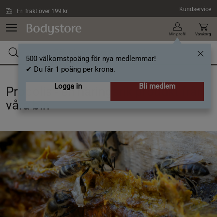
Hoppa till innehållet
Kundservice
Fri frakt över 199 kr
Min profil
Varukorg
500 välkomstpoäng för nya medlemmar!
✔ Du får 1 poäng per krona.
Logga in
Bli medlem
Propolis - en näringsrik produkt från
våra bin