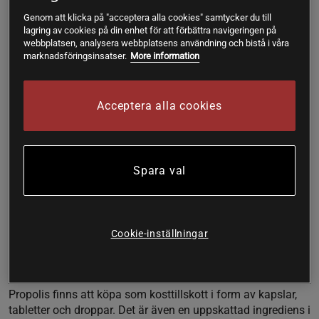
egenskaperna dvs. förmågan att återbilda vävnad (3).
Genom att klicka på "acceptera alla cookies" samtycker du till
Användningen av propolis genom tiderna
lagring av cookies på din enhet för att förbättra navigeringen på
webbplatsen, analysera webbplatsens användning och bistå i våra
Användningen av propolis går mycket långt tillbaka i tiden.
marknadsföringsinsatser.
More information
Det finns till exempel uppgifter som tyder på att forntida
egyptier, perser, greker och romare nyttjade propolis för att
lindra många olika åkommor (3).
Acceptera alla cookies
Grekerna använde propolis som den primära ingrediensen i
polyanthus, parfym som kombinerar propolis, olibanum,
styrax och aromatiska örter (3). Assyrierna och Grekerna
Spara val
använde också det för att behandla bölder och sår, för att
bekämpa infektioner och hjälpa läkningsprocessen.
Egyptierna använde propolis för att balsamera mumier.
Hippokrates, den moderna medicinens fader, skrev även om
Cookie-inställningar
de helande egenskaperna av propolis i sina skrifter (4).
Produkter med propolis
Propolis finns att köpa som kosttillskott i form av kapslar,
tabletter och droppar. Det är även en uppskattad ingrediens i