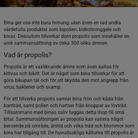
Bina ger oss inte bara honung, utan även en rad andra
värdefulla produkter som bipollen, bidrottninggele och
bivax. Dessutom tillverkar dom propolis som innehåller en
unik sammansättning av cirka 300 olika ämnen.
Vad är propolis?
Propolis är ett vaxliknande ämne som även kallas för
kittvax och bikitt. Det är något som bina tillverkar för att
göra bikupan tät och för att skydda den mot angrepp från
virus, bakterier och svamp.
För att tillverka propolis samlar bina frön och kåda från
barrträd, samt pollen och hartser från knoppar av lövträd.
Tillsammans med binas saliv tuggas detta ihop till små
bitar. Sammansättningen av propolis kan variera något
beroende på område, årstid och vilka träd och blommor som
bina har tillgång till. De huvudsakliga källorna till propolis är