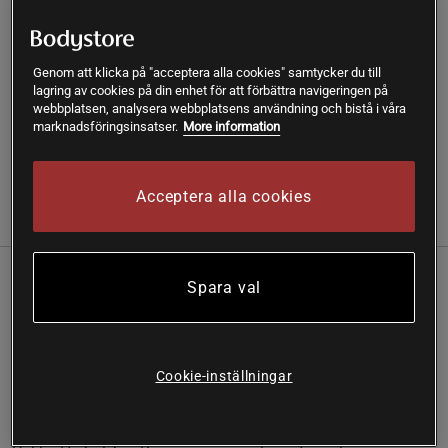
Fri frakt över 199 kr
Fri retur
14 dagars ångerrätt
SKU #A7828-23
| EAN
5063270112533
Genom att klicka på "acceptera alla cookies" samtycker du till
lagring av cookies på din enhet för att förbättra navigeringen på
En exklusiv gåvobox med 6 naturligt koffeinfria smaker för
webbplatsen, analysera webbplatsens användning och bistå i våra
att upptäcka Pukkas örtte-värld.
marknadsföringsinsatser.
More information
Läs mer
Acceptera alla cookies
Information
Recensioner
Näring & Ingredienser
Spara val
Perfekt för den som vill prova sig fram bland lugnande
uppfriskande och matsmältningsfrämjande teer.
Gåvobox med 30 tepåsar 5 påsar av 6 olika smaker
Alla teer är naturligt koffeinfria och 100% ekologiska
Cookie-inställningar
Förpackad i 100% återvinningsbart och elegant
material