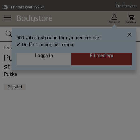
Hoppa till innehållet
Kundservice
Fri frakt över 199 kr
Min profil
Varukorg
500 välkomstpoäng för nya medlemmar!
✔ Du får 1 poäng per krona.
Livsmedel /
Dryck /
Te
Logga in
Bli medlem
Pukka Herbal Tea Discovery EKO 30
st
Pukka
Prisvärd