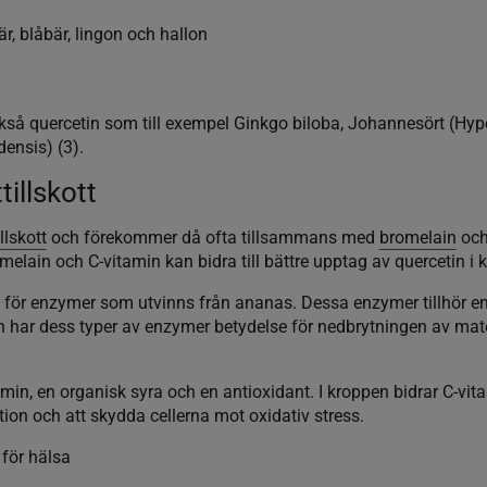
r, blåbär, lingon och hallon
kså quercetin som till exempel Ginkgo biloba, Johannesört (Hy
nsis) (3).
illskott
llskott
och förekommer då ofta tillsammans med
bromelain
oc
elain och C-vitamin kan bidra till bättre upptag av quercetin i k
för enzymer som utvinns från ananas. Dessa enzymer tillhör en
en har dess typer av enzymer betydelse för nedbrytningen av mat
amin, en organisk syra och en antioxidant. I kroppen bidrar C-vita
n och att skydda cellerna mot oxidativ stress.
 för hälsa