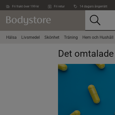
Hoppa till innehållet
Fri frakt över 199 kr
Fri retur
14 dagars ångerrätt
Hälsa
Livsmedel
Skönhet
Träning
Hem och Hushåll
Det omtalade