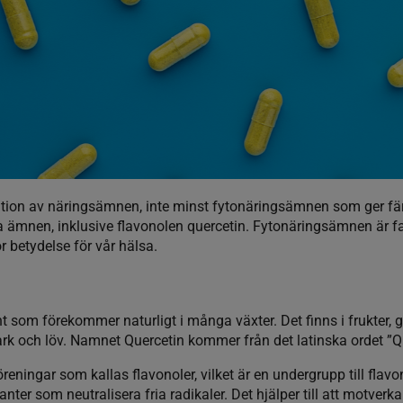
iation av näringsämnen, inte minst fytonäringsämnen som ger fä
a ämnen, inklusive flavonolen quercetin. Fytonäringsämnen är fak
r betydelse för vår hälsa.
t som förekommer naturligt i många växter. Det finns i frukter, g
ark och löv. Namnet Quercetin kommer från det latinska ordet ”
öreningar som kallas flavonoler, vilket är en undergrupp till flav
ter som neutralisera fria radikaler. Det hjälper till att motver