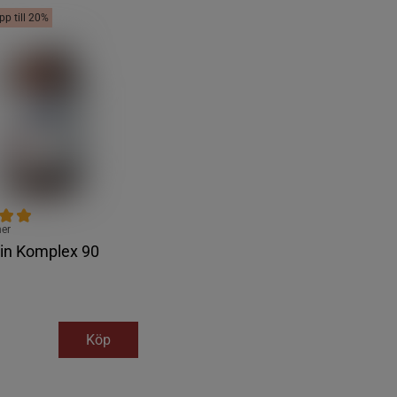
upp till 20%
ner
in Komplex 90
Köp