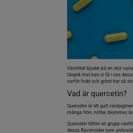
Växtriket bjuder på en stor var
färgrik mat kan vi få i oss dess
varför frukt och grönt har så sto
Vad är quercetin?
Quercetin är ett gult växtpigmen
många frön, nötter, blommor, b
Quercetin tillhör en grupp växtf
dessa flavonoider som antioxidan