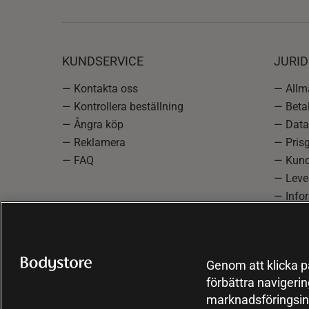
KUNDSERVICE
JURID
— Kontakta oss
— Allmä
— Kontrollera beställning
— Betal
— Ångra köp
— Data
— Reklamera
— Prisg
— FAQ
— Kund
— Lever
— Info
reklam
— Cooki
Genom att klicka på
förbättra navigeri
marknadsföringsin