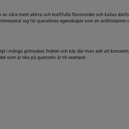
n av våra mest aktiva och kraftfulla flavonoider och kallas därf
intresserat sig för quecetines egenskaper som en antihistamin o
gt i många grönsaker, frukter och bär, där man sett att koncentra
del som är rika på quercetin är till exempel: