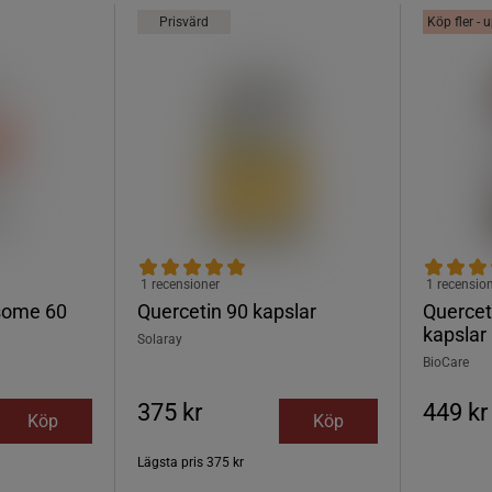
Prisvärd
Köp fler - 
1 recensioner
1 recensio
some 60
Quercetin 90 kapslar
Quercet
kapslar
Solaray
BioCare
375 kr
449 kr
Köp
Köp
Lägsta pris
375 kr