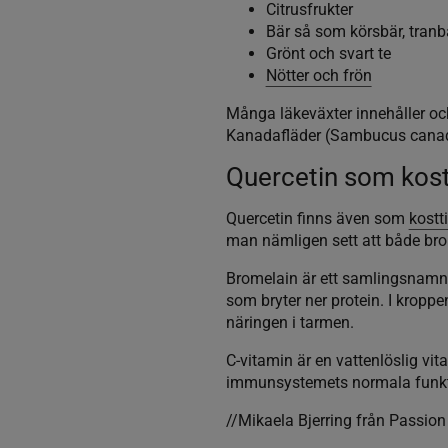
Citrusfrukter
Bär så som körsbär, tranbä
Grönt och svart te
Nötter och frön
Många läkeväxter innehåller oc
Kanadafläder (Sambucus canade
Quercetin som kostt
Quercetin finns även som
kostti
man nämligen sett att både brom
Bromelain är ett samlingsnamn 
som bryter ner protein. I kropp
näringen i tarmen.
C-vitamin är en vattenlöslig vit
immunsystemets normala funktio
//Mikaela Bjerring från Passion