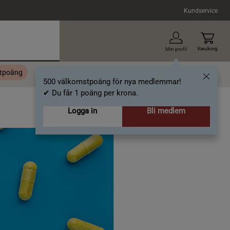
Kundservice
Varukorg
Min profil
stpoäng
Topplista
Alla varumärken
Nyheter
Artiklar
500 välkomstpoäng för nya medlemmar!
✔ Du får 1 poäng per krona.
Logga in
Bli medlem