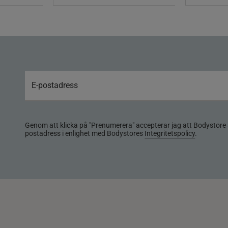
Genom att klicka på "Prenumerera" accepterar jag att Bodystore 
postadress i enlighet med Bodystores
Integritetspolicy
.