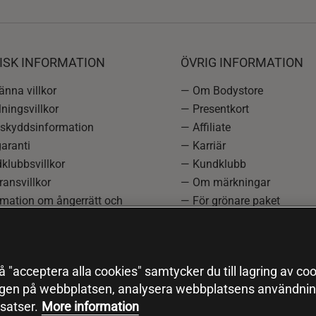
ISK INFORMATION
ÖVRIG INFORMATION
nna villkor
— Om Bodystore
ningsvillkor
— Presentkort
skyddsinformation
— Affiliate
aranti
— Karriär
klubbsvillkor
— Kundklubb
ansvillkor
— Om märkningar
rmation om ångerrätt och
— För grönare paket
ation
—
Redaktionell policy
einställningar
— Sitemap
— Black Friday
 "acceptera alla cookies" samtycker du till lagring av coo
ngen på webbplatsen, analysera webbplatsens användning
satser.
More information