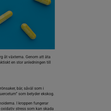
rg åt växterna. Genom att äta
tiskt en stor anledningen till
rönsaker, bär, såväl som i
Quercetum” som betyder ekskog.
onoiderna. I kroppen fungerar
ka oxidativ stress som kan skada