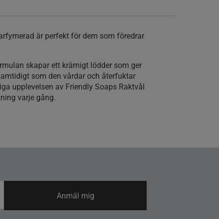
arfymerad är perfekt för dem som föredrar
rmulan skapar ett krämigt lödder som ger
samtidigt som den vårdar och återfuktar
xiga upplevelsen av Friendly Soaps Raktvål
kning varje gång.
Anmäl mig