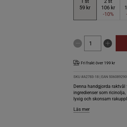
1
st
2
st
59 kr
106 kr
1
-10%
Fri frakt över 199 kr
SKU #A2783-18
| EAN
506089290
Denna handgjorda raktvål f
ingredienser som ricinolja,
lyxig och skonsam rakuppl
Läs mer