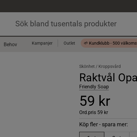
Kampanjer
Outlet
🌱 Kundklubb - 500 välkom
Behov
Presentkort
Skönhet /
Kroppsvård
Raktvål Op
Friendly Soap
59 kr
Ord.pris
59 kr
Köp fler - spara mer: