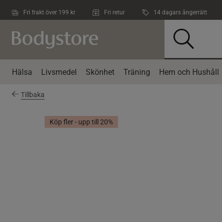
Hoppa till innehållet
Fri frakt över 199 kr
Fri retur
14 dagars ångerrätt
Hälsa
Livsmedel
Skönhet
Träning
Hem och Hushåll
Tillbaka
Köp fler - upp till 20%