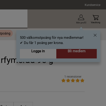
Kundservice
Varukorg
Min profil
stpoäng
Topplista
Alla varumärken
Nyheter
Artiklar
500 välkomstpoäng för nya medlemmar!
✔ Du får 1 poäng per krona.
Logga in
Bli medlem
arfymerad 95 g
1 recensioner