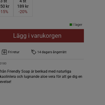
3
st
4
st
50 kr
189 kr
-15%
-20%
I lager
Lägg i varukorgen
Fri retur
14 dagars ångerrätt
0180
rån Friendly Soap är berikad med naturliga
 kaolinlera och lugnande aloe vera för att ge dig en
evelse!