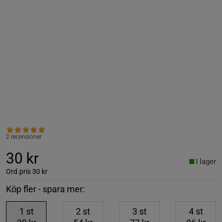
2 recensioner
30 kr
I lager
Ord.pris
30 kr
Köp fler - spara mer:
1
st
2
st
3
st
4
st