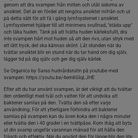
genom att dra svampen från mitten och utåt sidorna av
ansiktet. Det är en fördel att rengöra ansiktet inifrån och ut
på detta sätt för att få i gång lymfsystemet i ansiktet.
Lymfsystemet hjälper till att minimera svullnad, "städa upp"
och läka huden. Tänk på att tvätta huden kärleksfullt, dra
inte svampen hårt mot huden så att den rivs, utan stryk med
ett lätt tryck, det ska kännas skönt. Låt stunden när du
tvättar ansiktet blir en stund när du tar hand om dig själv,
lägger tid på dig själv och ger dig själv kärlek.
Se Organics by Saras hudvårdsrutin på youtube med
svampen: https://youtu.be/4em6GlqLJHE
Efter att du har använt svampen, är det viktigt att du tvättar
den ordentligt med tvål och vatten för att undvika att
bakterier samlas på den. Tvätta den så efter varje
användning. För att ytterligare förhindra att bakterier
samlas på svampen kan du även koka den i några minuter
eller tvätta den i 40 grader i en tvättpåse. Kom ihåg att byta
ut din svamp ungefär varannan månad för att hålla den
fräsch och effektiv. När du använt den för länge blir den lite