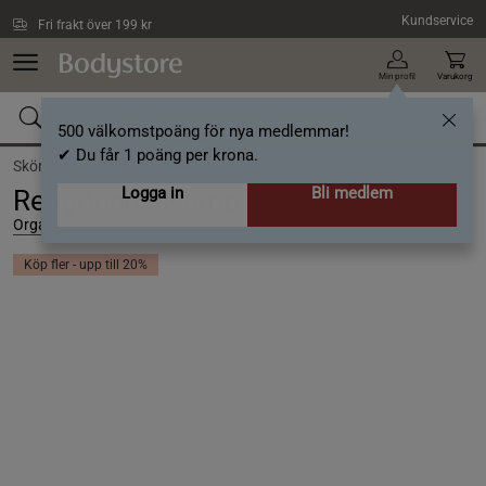
Hoppa till innehållet
Kundservice
Fri frakt över 199 kr
Min profil
Varukorg
500 välkomstpoäng för nya medlemmar!
✔ Du får 1 poäng per krona.
Skönhet /
Ansiktsvård /
Ansiktsrengöring
Logga in
Bli medlem
Rengöringssvamp
Organics by Sara
Köp fler - upp till 20%