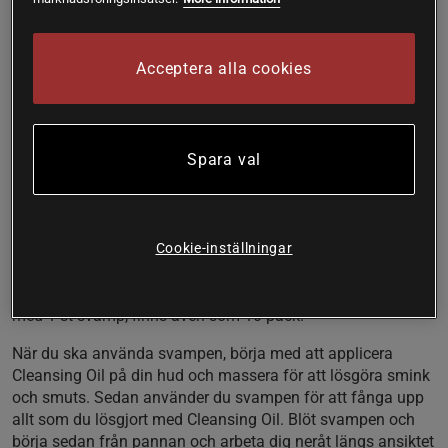
från Organics by Sara. Facial Cleansing Sponge är en
naturlig rengöringssvamp av cellulosa som används för att
tvätta rent ansiktet efter du masserat in och rengjort med
Acceptera alla cookies
Cleansing oil. Att använda en svamp för rengöring av
ansiktet är ett bra sätt att ta hand om din hud på ett
skonsamt och effektivt sätt, men framför allt hygienisk
eftersom den är lätt att tvätta efter varje gång. Därför är den
Spara val
ett bra alternativ till en handduk. Svampen har en porös yta
som enkelt fångar upp smink, överskottsfett och smuts som
du vill få bort från huden vid rengöring. Den ger också
huden en lätt daglig peeling som ger ökad lyster och mer
jämn hudton. Efter rengöring med Organics by Saras
Cookie-inställningar
Cleansing oil och rengöringssvamp får huden en fräsch
uppsyn! Svampen passar alla hudtyper. Detta är ett paket
med 1 st svamp, finns även som 10-pack.
När du ska använda svampen, börja med att applicera
Cleansing Oil på din hud och massera för att lösgöra smink
och smuts. Sedan använder du svampen för att fånga upp
allt som du lösgjort med Cleansing Oil. Blöt svampen och
börja sedan från pannan och arbeta dig neråt längs ansiktet