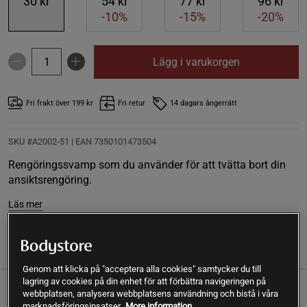
30 kr
54 kr
77 kr
96 kr
-10%
-15%
-20%
Lägg i varukorgen
Fri frakt över 199 kr
Fri retur
14 dagars ångerrätt
SKU #A2002-51
| EAN
7350101473504
Rengöringssvamp som du använder för att tvätta bort din
ansiktsrengöring.
Läs mer
(2)
Information
Recensioner
Näring & Ingredienser
Genom att klicka på "acceptera alla cookies" samtycker du till
lagring av cookies på din enhet för att förbättra navigeringen på
webbplatsen, analysera webbplatsens användning och bistå i våra
Få ut maximalt av din oljerengöring med rengöringssvamp
marknadsföringsinsatser.
More information