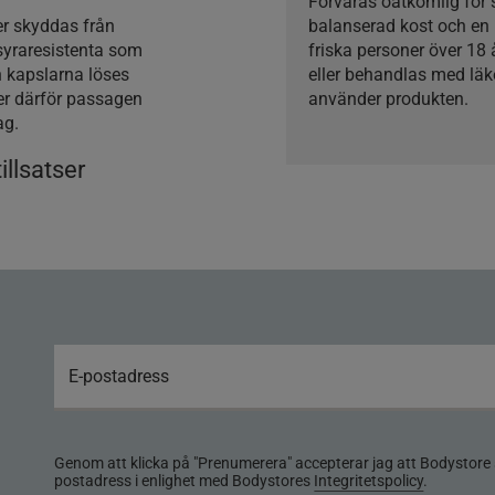
Förvaras oåtkomlig för
er skyddas från
balanserad kost och en 
syraresistenta som
friska personer över 18
 kapslarna löses
eller behandlas med lä
ver därför passagen
använder produkten.
tag.
illsatser
Genom att klicka på "Prenumerera" accepterar jag att Bodystore 
postadress i enlighet med Bodystores
Integritetspolicy
.