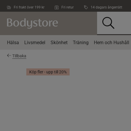
Hoppa till innehållet
Fri frakt över 199 kr
Fri retur
14 dagars ångerrätt
Hälsa
Livsmedel
Skönhet
Träning
Hem och Hushåll
Tillbaka
Köp fler - upp till 20%