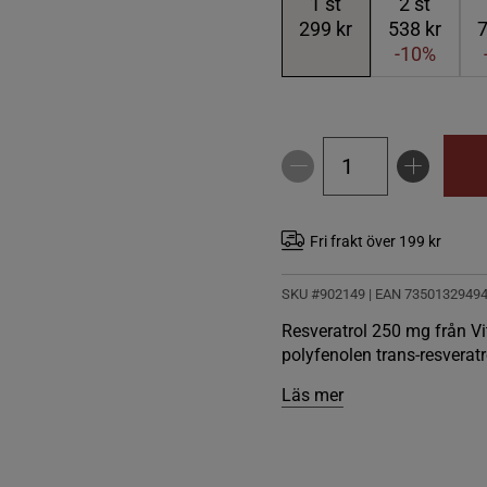
1
st
2
st
299 kr
538 kr
7
-10%
Fri frakt över 199 kr
SKU #902149
| EAN
7350132949
Resveratrol 250 mg från Vi
polyfenolen trans-resveratr
Läs mer