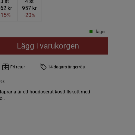
3
st
4
st
62 kr
957 kr
-15%
-20%
I lager
Lägg i varukorgen
Fri retur
14 dagars ångerrätt
498
taprana är ett högdoserat kosttillskott med
ol.