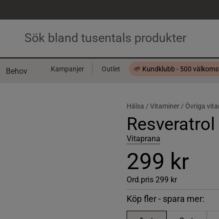
Kampanjer
Outlet
🌱 Kundklubb - 500 välkom
Behov
Presentkort
Hälsa /
Vitaminer /
Övriga vit
Resveratrol
Vitaprana
299 kr
Ord.pris
299 kr
Köp fler - spara mer: