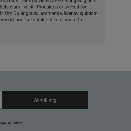
 små barn. Tänk på vikten av en mångsidig och
hälsosam livsstil. Produkten är avsedd för
 år. Om Du är gravid, ammande, lider av sjukdom
kemedel bör Du kontakta läkare innan Du
Anmäl mig
sparar min e-