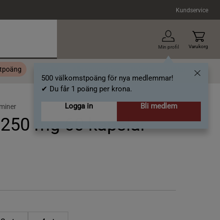
Kundservice
Varukorg
Min profil
stpoäng
Topplista
Alla varumärken
Nyheter
Artiklar
500 välkomstpoäng för nya medlemmar!
✔ Du får 1 poäng per krona.
Logga in
Bli medlem
aminer
 250 mg 60 kapslar