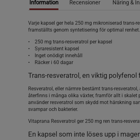
Information
Recensioner
Näring & I
Varje kapsel ger hela 250 mg mikroniserad trans-r
framställts genom syntetisering för optimal renhet.
• 250 mg trans-resveratrol per kapsel
• Syraresistent kapsel
• Inget onödigt innehåll
• Räcker i 60 dagar
Trans-resveratrol, en viktig polyfenol 
Resveratrol, eller närmre bestämt trans-resveratrol
återfinns i många olika växter, framför allt i skalet
använder resveratrol som skydd mot härskning sa
svampar och bakterier.
Vitaprana Resveratrol ger 250 mg ren trans-resvera
En kapsel som inte löses upp i mage