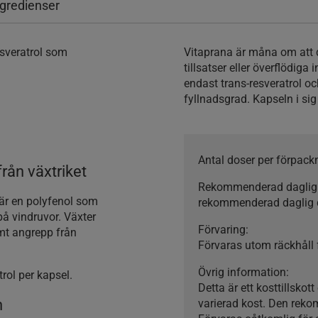
ngredienser
esveratrol som
Vitaprana är måna om att d
tillsatser eller överflödiga
endast trans-resveratrol och
fyllnadsgrad. Kapseln i sig
Antal doser per förpack
från växtriket
Rekommenderad daglig
, är en polyfenol som
rekommenderad daglig 
 på vindruvor. Växter
Förvaring:
mt angrepp från
Förvaras utom räckhåll f
Övrig information:
trol per kapsel.
Detta är ett kosttillskot
n
varierad kost. Den reko