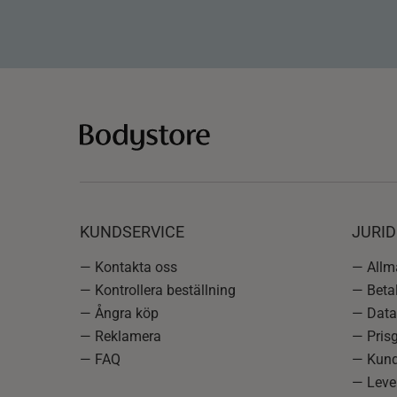
KUNDSERVICE
JURID
— Kontakta oss
— Allmä
— Kontrollera beställning
— Betal
— Ångra köp
— Data
— Reklamera
— Prisg
— FAQ
— Kund
— Lever