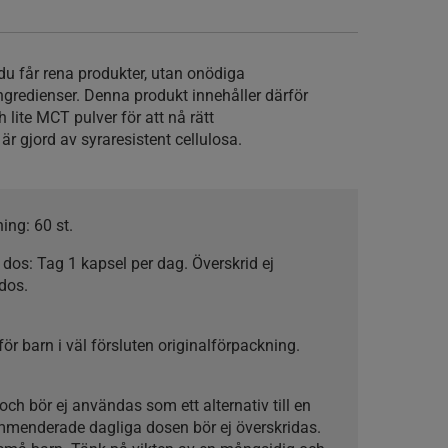
u får rena produkter, utan onödiga
 ingredienser. Denna produkt innehåller därför
 lite MCT pulver för att nå rätt
 är gjord av syraresistent cellulosa.
ning:
60 st.
 dos:
Tag 1 kapsel per dag. Överskrid ej
dos.
ör barn i väl försluten originalförpackning.
t och bör ej användas som ett alternativ till en
mmenderade dagliga dosen bör ej överskridas.