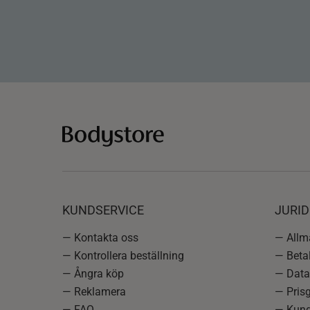
KUNDSERVICE
JURID
— Kontakta oss
— Allmä
— Kontrollera beställning
— Betal
— Ångra köp
— Data
— Reklamera
— Prisg
— FAQ
— Kund