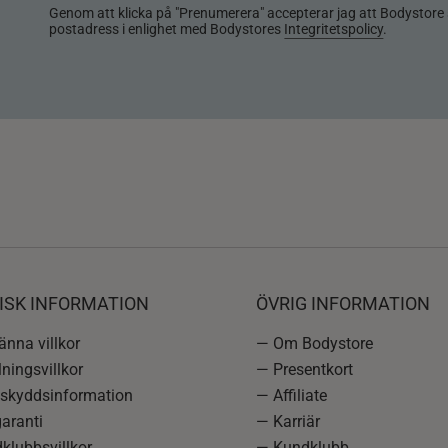
Genom att klicka på "Prenumerera" accepterar jag att Bodystore 
postadress i enlighet med Bodystores
Integritetspolicy
.
ISK INFORMATION
ÖVRIG INFORMATION
nna villkor
— Om Bodystore
ningsvillkor
— Presentkort
skyddsinformation
— Affiliate
aranti
— Karriär
klubbsvillkor
— Kundklubb