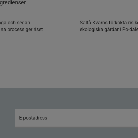
ngredienser
ånga och sedan
Saltå Kvarns förkokta ris 
enna process ger riset
ekologiska gårdar i Po-dalen