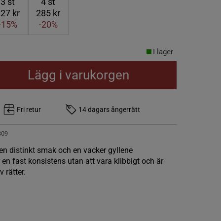
3
st
4
st
27 kr
285 kr
-15%
-20%
I lager
Lägg i varukorgen
Fri retur
14 dagars ångerrätt
309
 en distinkt smak och en vacker gyllene
r en fast konsistens utan att vara klibbigt och är
 rätter.