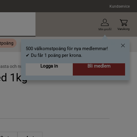
Kundservice
Varukorg
Min profil
stpoäng
Topplista
Alla varumärken
Nyheter
Artiklar
500 välkomstpoäng för nya medlemmar!
✔ Du får 1 poäng per krona.
Logga in
Bli medlem
pasta och nudlar
ed 1kg