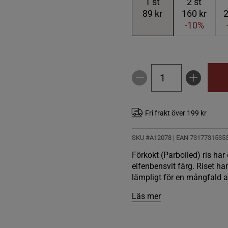
1
st
2
st
89 kr
160 kr
2
-10%
Fri frakt över 199 kr
SKU #A12078
| EAN
7317731535
Förkokt (Parboiled) ris har
elfenbensvit färg. Riset ha
lämpligt för en mångfald av
Läs mer