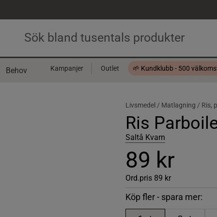
Kampanjer
Outlet
🌱 Kundklubb - 500 välkom
Behov
Presentkort
Livsmedel /
Matlagning /
Ris, 
Ris Parboil
Saltå Kvarn
89 kr
Ord.pris
89 kr
Köp fler - spara mer: