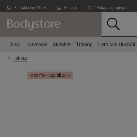
Hoppa till innehållet
Fri frakt över 199 kr
Fri retur
14 dagars ångerrätt
Hälsa
Livsmedel
Skönhet
Träning
Hem och Hushåll
Tillbaka
Köp fler - upp till 20%