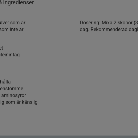
& Ingredienser
pulver som är
Dosering:
Mixa 2 skopor (3
som inte är
dag. Rekommenderad daglig
et
oteinintag
ehålla
 benstomme
la aminosyror
dig som är känslig