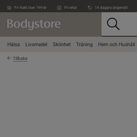
Hoppa till innehållet
Fri frakt över 199 kr
Fri retur
14 dagars ångerrätt
Hälsa
Livsmedel
Skönhet
Träning
Hem och Hushåll
Tillbaka