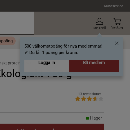
Kundservice
Varukorg
Min profil
stpoäng
Topplista
Alla varumärken
Nyheter
Artiklar
500 välkomstpoäng för nya medlemmar!
✔ Du får 1 poäng per krona.
Logga in
Bli medlem
skt proteinpulver
Ekologiskt 750 g
13 recensioner
I lager