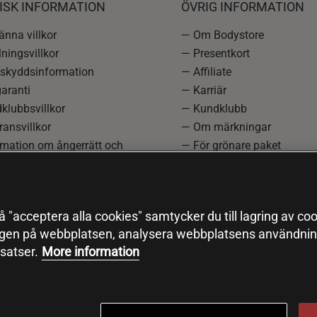
ISK INFORMATION
ÖVRIG INFORMATION
nna villkor
— Om Bodystore
ningsvillkor
— Presentkort
skyddsinformation
— Affiliate
aranti
— Karriär
klubbsvillkor
— Kundklubb
ansvillkor
— Om märkningar
rmation om ångerrätt och
— För grönare paket
ation
—
Redaktionell policy
einställningar
— Sitemap
— Black Friday
 "acceptera alla cookies" samtycker du till lagring av coo
ngen på webbplatsen, analysera webbplatsens användning
satser.
More information