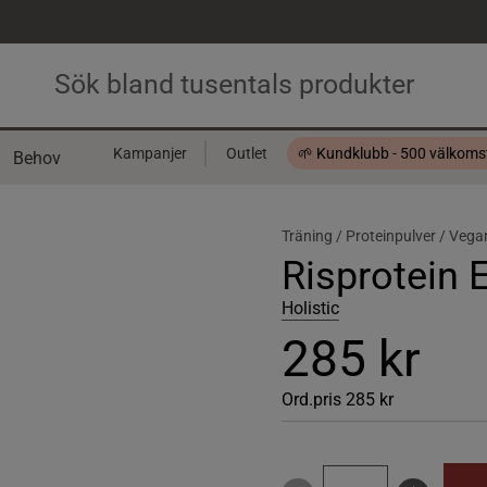
Kampanjer
Outlet
🌱 Kundklubb - 500 välkom
Behov
Presentkort
Träning /
Proteinpulver /
Vegan
Risprotein 
Holistic
285 kr
Ord.pris
285 kr