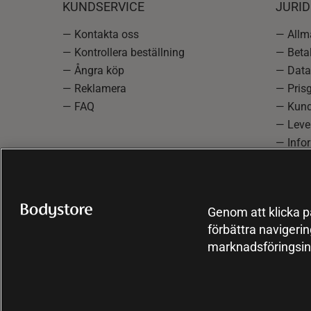
KUNDSERVICE
JURID
— Kontakta oss
— Allmä
— Kontrollera beställning
— Betal
— Ångra köp
— Data
— Reklamera
— Prisg
— FAQ
— Kund
— Lever
— Info
reklam
— Cooki
Genom att klicka på
förbättra navigeri
marknadsföringsin