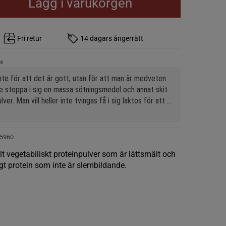
Lägg i varukorgen
Fri retur
14 dagars ångerrätt
on
nte för att det är gott, utan för att man är medveten 
te stoppa i sig en massa sötningsmedel och annat skit 
ver. Man vill heller inte tvingas få i sig laktos för att 
rotein. Men är det gott? Nej! Är det drickbart? Ja! Man 
rt ännu svårare om man går från väldigt sötat till 
vatten, helt ok. Vill man bli fin får man lida pin helt 
5960
elt vegetabiliskt proteinpulver som är lättsmält och
gt protein som inte är slembildande.