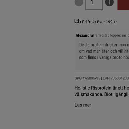
Fri frakt över 199 kr
Alexandra
Framröstad topprecensi
Detta protein dricker man i
om vad man äter och vill in
som finns i vanliga proteinpul
få in sig tillräckligt med p
vänjer sig helt enkelt (såkla
detta). Vi blandar enbart med 
SKU #A5095-35
| EAN
735001233
enkelt!
Holistic Risprotein är ett h
välsmakande. Biotillgängli
Läs mer