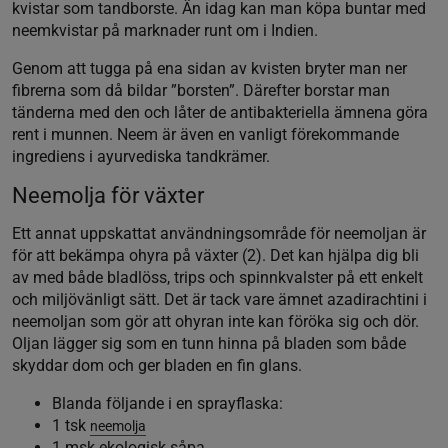
kvistar som tandborste. Än idag kan man köpa buntar med
neemkvistar på marknader runt om i Indien.
Genom att tugga på ena sidan av kvisten bryter man ner
fibrerna som då bildar ”borsten”. Därefter borstar man
tänderna med den och låter de antibakteriella ämnena göra
rent i munnen. Neem är även en vanligt förekommande
ingrediens i ayurvediska tandkrämer.
Neemolja för växter
Ett annat uppskattat användningsområde för neemoljan är
för att bekämpa ohyra på växter (2). Det kan hjälpa dig bli
av med både bladlöss, trips och spinnkvalster på ett enkelt
och miljövänligt sätt. Det är tack vare ämnet azadirachtini i
neemoljan som gör att ohyran inte kan föröka sig och dör.
Oljan lägger sig som en tunn hinna på bladen som både
skyddar dom och ger bladen en fin glans.
Blanda följande i en sprayflaska:
1 tsk
neemolja
1 msk ekologisk såpa