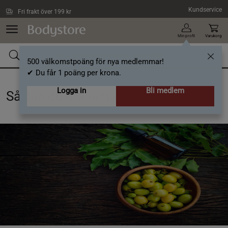
Hoppa till innehållet
Kundservice
Fri frakt över 199 kr
Min profil
Varukorg
500 välkomstpoäng för nya medlemmar!
✔ Du får 1 poäng per krona.
Logga in
Bli medlem
Så kan du dra nytta av neemolja