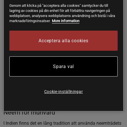
droppar neemolja och sätt dig bekvämt med fötterna i badet
Genom att klicka på "acceptera alla cookies" samtycker du till
i 10-20 minuter. Man kan även smörja in fötterna med oljan
lagring av cookies på din enhet för att förbättra navigeringen på
efteråt.
webbplatsen, analysera webbplatsens användning och bistå i våra
marknadsföringsinsatser.
More information
Neemolja för håret
Neemoljan är lika uppskattad för hårvård som för hudvård.
Acceptera alla cookies
Fantastisk för irriterad och torr hårbotten, samt för torrt och
livlöst hår.
För att göra en hårinpackning kan du blanda neemolja med
Spara val
en vegetabilisk olja som mandelolja eller kokosolja.
Massera in oljeblandningen i hårbottnen och ut över
hårlängderna. Låt verka en stund följt av att du
schamponerar håret som vanligt. Du kan också tillsätta
Cookie-inställningar
några droppar neemolja i ditt schampo eller balsam för att
motverka frissigt och torrt hår.
Neem för munvård
I Indien finns det en lång tradition att använda neemträdets