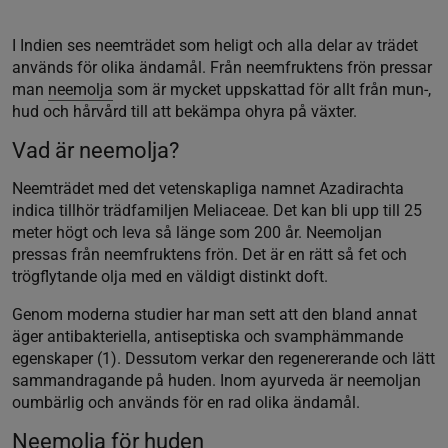
I Indien ses neemträdet som heligt och alla delar av trädet
används för olika ändamål. Från neemfruktens frön pressar
man
neemolja
som är mycket uppskattad för allt från mun-,
hud och hårvård till att bekämpa ohyra på växter.
Vad är neemolja?
Neemträdet med det vetenskapliga namnet Azadirachta
indica tillhör trädfamiljen Meliaceae. Det kan bli upp till 25
meter högt och leva så länge som 200 år. Neemoljan
pressas från neemfruktens frön. Det är en rätt så fet och
trögflytande olja med en väldigt distinkt doft.
Genom moderna studier har man sett att den bland annat
äger antibakteriella, antiseptiska och svamphämmande
egenskaper (1). Dessutom verkar den regenererande och lätt
sammandragande på huden. Inom ayurveda är neemoljan
oumbärlig och används för en rad olika ändamål.
Neemolja för huden