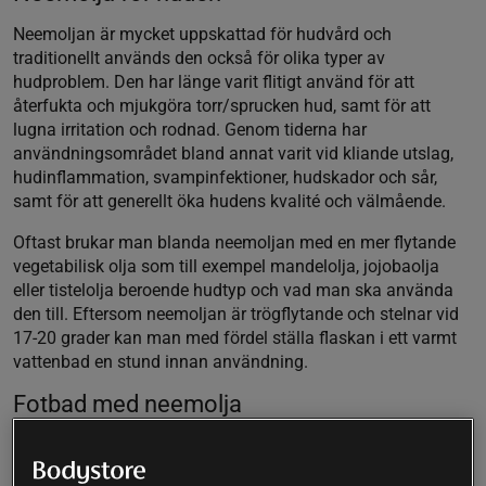
Neemoljan är mycket uppskattad för hudvård och
traditionellt används den också för olika typer av
hudproblem. Den har länge varit flitigt använd för att
återfukta och mjukgöra torr/sprucken hud, samt för att
lugna irritation och rodnad. Genom tiderna har
användningsområdet bland annat varit vid kliande utslag,
hudinflammation, svampinfektioner, hudskador och sår,
samt för att generellt öka hudens kvalité och välmående.
Oftast brukar man blanda neemoljan med en mer flytande
vegetabilisk olja som till exempel mandelolja, jojobaolja
eller tistelolja beroende hudtyp och vad man ska använda
den till. Eftersom neemoljan är trögflytande och stelnar vid
17-20 grader kan man med fördel ställa flaskan i ett varmt
vattenbad en stund innan användning.
Fotbad med neemolja
Ett fotbad med neemolja är en uppskattad huskur vid nagel-
och fotsvamp. Tappa upp varmt vatten och tillsätt cirka 15