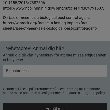
10.1155/2016/7382506.
https://www.ncbi.nlm.nih.gov/pmc/articles/PMC4791507/
(2) Use of neem as a biological pest control agent:
https://winrock.org/factnet-a-lasting-impact/fact-
sheets/use-of-neem-as-a-biological-pest-control-agent/
Nyhetsbrev! Anmäl dig här!
Anmäl dig till vårt nyhetsbrev för att inte missa erbjudanden
och nyheter.
Genom att klicka på "Prenumerera" accepterar jag att Bodystore
sparar min e-postadress i enlighet med Bodystores
Integritetspolicy
.
Anmäl mig