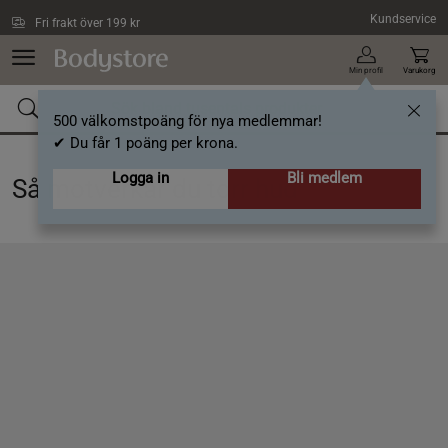
Hoppa till innehållet
Kundservice
Fri frakt över 199 kr
Min profil
Varukorg
500 välkomstpoäng för nya medlemmar!
✔ Du får 1 poäng per krona.
Logga in
Bli medlem
Så motverkar du torr hud