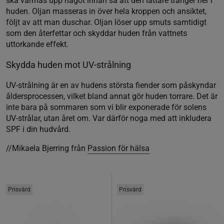
ska värmas upp något innan så att den lättare tränger ner i
huden. Oljan masseras in över hela kroppen och ansiktet,
följt av att man duschar. Oljan löser upp smuts samtidigt
som den återfettar och skyddar huden från vattnets
uttorkande effekt.
Skydda huden mot UV-strålning
UV-strålning är en av hudens största fiender som påskyndar
åldersprocessen, vilket bland annat gör huden torrare. Det är
inte bara på sommaren som vi blir exponerade för solens
UV-strålar, utan året om. Var därför noga med att inkludera
SPF i din hudvård.
//Mikaela Bjerring från
Passion för hälsa
Prisvärd
Prisvärd