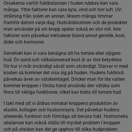
Orsakerna varför fuktbalansen i huden rubbas kan vara
många. Yttre faktorer kan vara kyla, vind och torr luft. UV-
strålning från solen en annan, liksom många timmar
framför datorn varje dag. Hudvårdsrutinen och de produkter
man använder på sin kropp spelar också en stor roll. Inre
faktorer som påverkar inkluderar bland annat genetik, kost,
ålder och hormoner.
Genetiskt kan vi vara benägna att ha torrare eller oljigare
hud. En sund och välbalanserad kost är av stor betydelse
för hur vi mår invändigt såväl som utvändigt. Slarvar vi med
kosten så kommer det visa sig på huden. Hudens fuktnivå
påverkas även av vätskeintaget. Dricker man för lite vatten
kommer kroppen i första hand använda den vätska som
finns till viktiga funktioner, vilket kan bidra till torrare hud.
I takt med att vi åldras minskar kroppens produktion av
elastin, kollagen och hyaluronsyra. Det påverkar hudens
utseende, funktion och förmåga att bevara fukt. Hormonella
obalanser kan också ställa till mycket problem i kroppen
och på utsidan kan det ge upphov till olika hudproblem