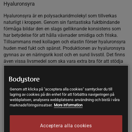
Hyaluronsyra
Hyaluronsyra är en polysackaridmolekyl som tillverkas
naturligt i kroppen. Genom sin fantastiska fuktbindande
förmåga bildar den en slags gelliknande konsistens som
har betydelse för att hålla vävnader smidiga och friska.
Tillsammans med kollagen och elastin förser hyaluronsyra
huden med fukt och spänst. Produktionen av hyaluronsyra
gynnas av en näringsrik kost och en sund livsstil. Det finns
även vissa livsmedel som ska vara extra bra för att stödja
produktionen av hyaluronsyran i kroppen så som soja,
citrusfrukter, rotfrukter, benbuljong och gröna bladgrönsaker.
Precis som med kollagen så avtar kroppens förmåga att
tillverka hyaluronsyra med åldern. Hyaluronsyra ingår ofta i
Genom att klicka på "acceptera alla cookies" samtycker du till
kosttillskott ämnade för huden, inte sällan tillsammans med
lagring av cookies på din enhet för att förbättra navigeringen på
kollagen.
webbplatsen, analysera webbplatsens användning och bistå i våra
marknadsföringsinsatser.
More information
Fettsyror
Att få i sig tillräckligt med bra
fettsyror
är essentiellt för
Acceptera alla cookies
hälsan och lika viktigt är det för hudens välmående. Många