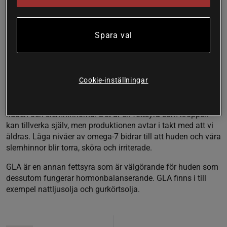
fetter innehåller även E-vitamin, vilket är ett viktigt
näringsämne för huden.
Spara val
Omega-3 fungerar antiinflammatoriskt, vilket minskar
inflammatoriska tillstånd som kan ge upphov till
hudproblem som akne, rosacea, eksem och psoriasis. Att få
i sig en bra balans av omega-3 och omega-6 hjälper också
Cookie-inställningar
till att återfetta huden inifrån.
Omega-7 är en fettsyra som är av stor vikt för fuktnivån i
huden och slemhinnorna. Det är en fettsyra som kroppen
kan tillverka själv, men produktionen avtar i takt med att vi
åldras. Låga nivåer av omega-7 bidrar till att huden och våra
slemhinnor blir torra, sköra och irriterade.
GLA är en annan fettsyra som är välgörande för huden som
dessutom fungerar hormonbalanserande. GLA finns i till
exempel nattljusolja och gurkörtsolja.