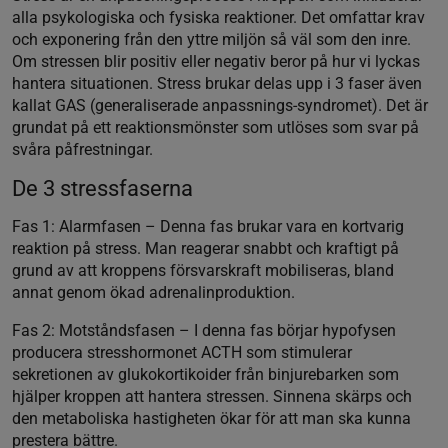
alla psykologiska och fysiska reaktioner. Det omfattar krav
och exponering från den yttre miljön så väl som den inre.
Om stressen blir positiv eller negativ beror på hur vi lyckas
hantera situationen. Stress brukar delas upp i 3 faser även
kallat GAS (generaliserade anpassnings-syndromet). Det är
grundat på ett reaktionsmönster som utlöses som svar på
svåra påfrestningar.
De 3 stressfaserna
Fas 1: Alarmfasen
– Denna fas brukar vara en kortvarig
reaktion på stress. Man reagerar snabbt och kraftigt på
grund av att kroppens försvarskraft mobiliseras, bland
annat genom ökad adrenalinproduktion.
Fas 2: Motståndsfasen
– I denna fas börjar hypofysen
producera stresshormonet ACTH som stimulerar
sekretionen av glukokortikoider från binjurebarken som
hjälper kroppen att hantera stressen. Sinnena skärps och
den metaboliska hastigheten ökar för att man ska kunna
prestera bättre.