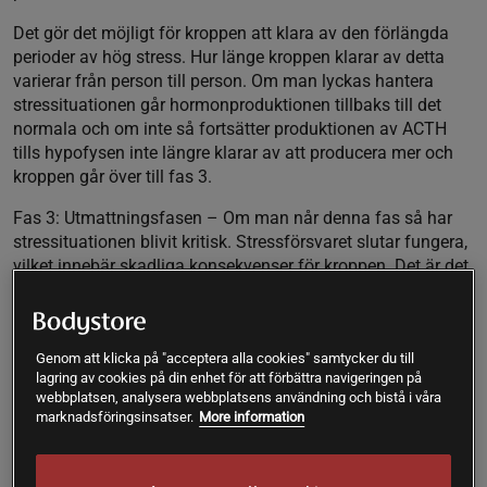
Det gör det möjligt för kroppen att klara av den förlängda
perioder av hög stress. Hur länge kroppen klarar av detta
varierar från person till person. Om man lyckas hantera
stressituationen går hormonproduktionen tillbaks till det
normala och om inte så fortsätter produktionen av ACTH
tills hypofysen inte längre klarar av att producera mer och
kroppen går över till fas 3.
Fas 3: Utmattningsfasen
– Om man når denna fas så har
stressituationen blivit kritisk. Stressförsvaret slutar fungera,
vilket innebär skadliga konsekvenser för kroppen. Det är det
vi kallar för att bli utbränd. Kroppen klarar inte längre av att
producera tillräckligt med energi och hormoner för att man
ska kunna fungera bra i vardagen.
Genom att klicka på "acceptera alla cookies" samtycker du till
Kroppens ökade näringsbehov vid stress
lagring av cookies på din enhet för att förbättra navigeringen på
webbplatsen, analysera webbplatsens användning och bistå i våra
marknadsföringsinsatser.
More information
En bra näringsstatus i kroppen är av stor betydelse för ett
starkt och välfungerande stressförsvar. Samtidigt förbrukar
kroppen mer av vissa vitaminer och mineraler vid stress och