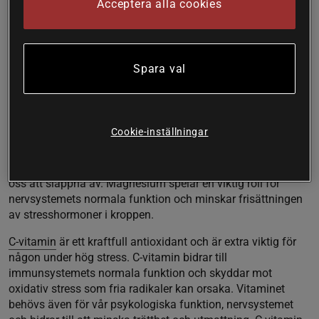
då främst B-vitaminer, magnesium och C-vitamin. Även Q10
Acceptera alla cookies
är av betydelse för att upprätthålla bra energinivåer i
kroppen.
B-vitaminer
har stor betydelse vid stress eftersom kroppen
Spara val
förbrukar dom snabbare och behovet ökar. Samtidigt stödjer
B-vitaminerna kroppens motståndskraft mot stress, vilket
gör oss mer stresståliga.
Cookie-inställningar
Magnesium
har en stor betydelse för en mängd viktiga
kroppsprocesser, inte minst för att stödja kroppen vid stress.
Denna mineral minskar trötthet och utmattning och hjälper
oss att slappna av. Magnesium spelar en viktig roll för
nervsystemets normala funktion och minskar frisättningen
av stresshormoner i kroppen.
C-vitamin
är ett kraftfull antioxidant och är extra viktig för
någon under hög stress. C-vitamin bidrar till
immunsystemets normala funktion och skyddar mot
oxidativ stress som fria radikaler kan orsaka. Vitaminet
behövs även för vår psykologiska funktion, nervsystemet