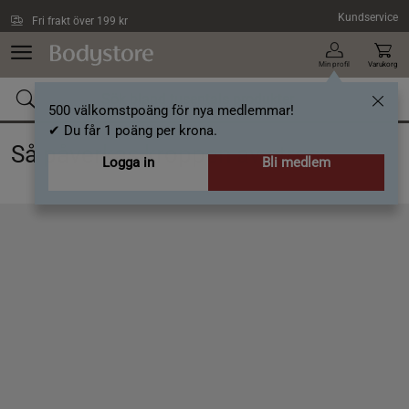
Hoppa till innehållet
Kundservice
Fri frakt över 199 kr
Min profil
Varukorg
500 välkomstpoäng för nya medlemmar!
✔ Du får 1 poäng per krona.
Så påverkas kroppen av stress
Logga in
Bli medlem