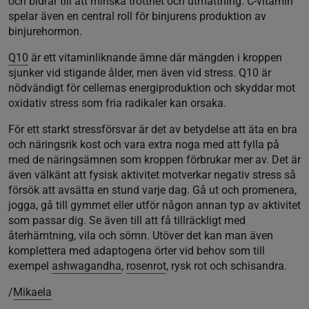
och bidrar till att minska trötthet och utmattning. C-vitamin
spelar även en central roll för binjurens produktion av
binjurehormon.
Q10
är ett vitaminliknande ämne där mängden i kroppen
sjunker vid stigande ålder, men även vid stress. Q10 är
nödvändigt för cellernas energiproduktion och skyddar mot
oxidativ stress som fria radikaler kan orsaka.
För ett starkt stressförsvar är det av betydelse att äta en bra
och näringsrik kost och vara extra noga med att fylla på
med de näringsämnen som kroppen förbrukar mer av. Det är
även välkänt att fysisk aktivitet motverkar negativ stress så
försök att avsätta en stund varje dag. Gå ut och promenera,
jogga, gå till gymmet eller utför någon annan typ av aktivitet
som passar dig. Se även till att få tillräckligt med
återhämtning, vila och sömn. Utöver det kan man även
komplettera med adaptogena örter vid behov som till
exempel
ashwagandha
,
rosenrot
, rysk rot och schisandra.
/
Mikaela