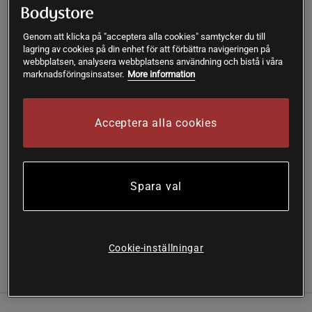
1
st
2
st
3
st
4
st
557 kr
1003 kr
1420 kr
1782 kr
-10%
-15%
-20%
Genom att klicka på "acceptera alla cookies" samtycker du till
lagring av cookies på din enhet för att förbättra navigeringen på
webbplatsen, analysera webbplatsens användning och bistå i våra
marknadsföringsinsatser.
More information
Lägg i varukorgen
Acceptera alla cookies
Fri frakt över 199 kr
Fri retur
14 dagars ångerrätt
SKU #A2224-07
| EAN
693749757030
Spara val
Sacro-B från Thorne innehåller goda jästorganismer. Minst
5 miljarder gynsamma jästorganismer per kapsel!
Läs mer
Cookie-inställningar
(1)
Information
Recensioner
Näring & Ingredienser