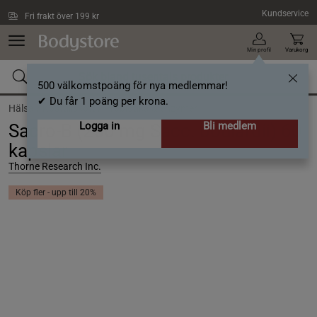
Hoppa till innehållet
Kundservice
Fri frakt över 199 kr
Min profil
Varukorg
500 välkomstpoäng för nya medlemmar!
✔ Du får 1 poäng per krona.
Hälsa /
Kosttillskott /
Probiotika & enzymer
Logga in
Bli medlem
Sacro-B (250 mg Sacc. boulardii) 60
kapslar
Thorne Research Inc.
Köp fler - upp till 20%