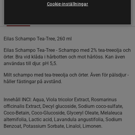
Cookie-inställningar
(3)
Information
Recensioner
Eilas Schampo Tea-Tree, 260 ml
Eilas Schampo Tea-Tree - Schampo med 2% tea-treeolja och
örter. Bra vid klåda i hårbotten och mot hårlöss. Kan även
användas till djur. pH 5,5.
Milt schampo med tea-treeolja och örter. Även för pälsdjur -
håller fästingar på avstånd.
Innehåll INCI:
Aqua, Viola tricolor Extract, Rosmarinus
officinalis Extract, Decyl glucoside, Sodium coco-sulfate,
Coco-Betain, Coco-Glucoside, Glyceryl Oleate, Melaleuca
alternifolia, Lactic acid, Lavandula angustifolia, Sodium
Benzoat, Potassium Sorbate, Linalol, Limonen.