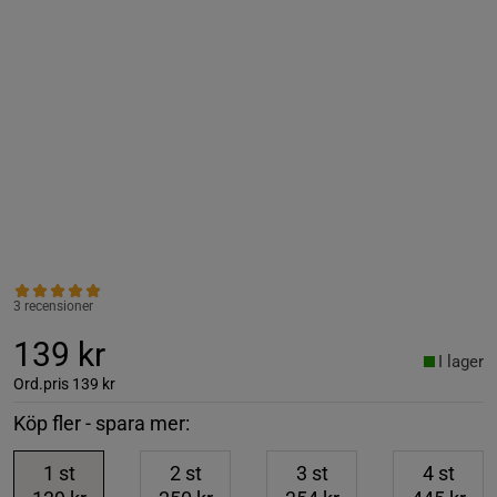
3 recensioner
139 kr
I lager
Ord.pris
139 kr
Köp fler - spara mer:
1
st
2
st
3
st
4
st