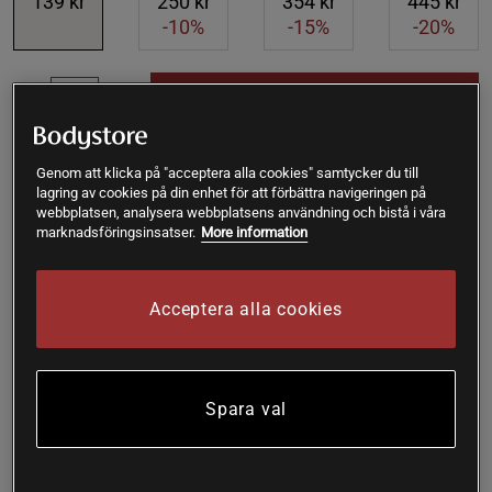
139 kr
250 kr
354 kr
445 kr
-10%
-15%
-20%
Lägg i varukorgen
Fri frakt över 199 kr
Fri retur
14 dagars ångerrätt
Genom att klicka på "acceptera alla cookies" samtycker du till
lagring av cookies på din enhet för att förbättra navigeringen på
webbplatsen, analysera webbplatsens användning och bistå i våra
Towe
Framröstad topprecension
marknadsföringsinsatser.
More information
Jättebra schampo av hög kvalitet! Håret blir rent, blankt och 
ger håret en fin struktur.
Acceptera alla cookies
SKU #A3026-2
| EAN
7350041372332
Eilas Schampo Tea-Tree - Schampo med 2% tea-treeolja och
Spara val
örter. Bra vid klåda i hårbotten och mot hårlöss. Kan även
användas till djur. pH 5,5.
Läs mer