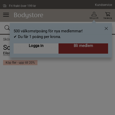
Hoppa till innehållet
Kundservice
Fri frakt över 199 kr
Min profil
Varukorg
500 välkomstpoäng för nya medlemmar!
✔ Du får 1 poäng per krona.
Skönhet /
Hårvård /
Schampo
Logga in
Bli medlem
Schampo Tea Tree 260 ml
Eilas
Köp fler - upp till 20%