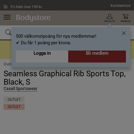
Hoppa till innehållet
Kundservice
Fri frakt över 199 kr
Min profil
Varukorg
500 välkomstpoäng för nya medlemmar!
✔ Du får 1 poäng per krona.
Tillbaka till rutiner
En bra rutin börjar här
- Upp till 40%
Logga in
Bli medlem
Outlet /
Outlet Hem och Träning
Seamless Graphical Rib Sports Top,
Black, S
Casall Sportswear
OUTLET
OUTLET