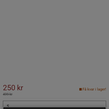
250 kr
Få kvar i lager!
499 kr
S