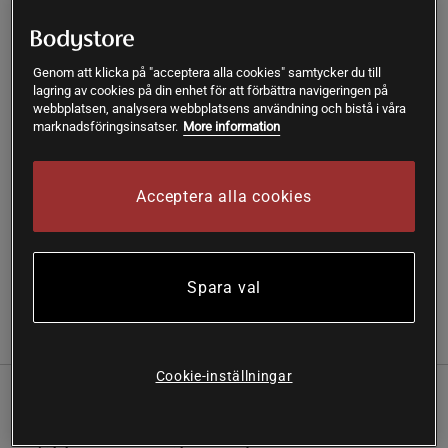
Lägg i varukorgen
Genom att klicka på "acceptera alla cookies" samtycker du till
lagring av cookies på din enhet för att förbättra navigeringen på
webbplatsen, analysera webbplatsens användning och bistå i våra
Fri frakt över 199 kr
Fri retur
14 dagars ångerrätt
marknadsföringsinsatser.
More information
SKU #222109010R | EAN
7323343945061
Acceptera alla cookies
Seamless Graphical Rib Sports Top - Denna snygga och V-
ringade top har smala axelband och är tillverkad av mjukt,
miljövänligt återvunnet material!
Läs mer
Spara val
Information
Recensioner
Cookie-inställningar
Seamless Graphical Rib Sports Top - Denna
snygga och V-ringade top har smala